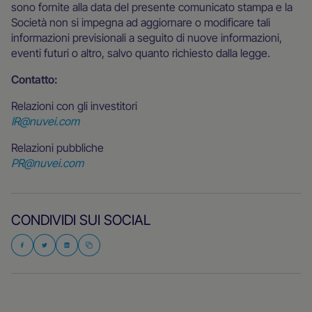
sono fornite alla data del presente comunicato stampa e la
Società non si impegna ad aggiornare o modificare tali
informazioni previsionali a seguito di nuove informazioni,
eventi futuri o altro, salvo quanto richiesto dalla legge.
Contatto:
Relazioni con gli investitori
IR@nuvei.com
Relazioni pubbliche
PR@nuvei.com
CONDIVIDI SUI SOCIAL