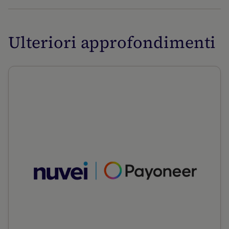
Ulteriori approfondimenti