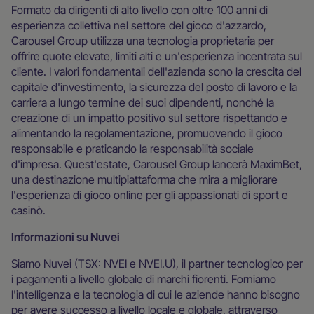
Formato da dirigenti di alto livello con oltre 100 anni di
esperienza collettiva nel settore del gioco d'azzardo,
Carousel Group utilizza una tecnologia proprietaria per
offrire quote elevate, limiti alti e un'esperienza incentrata sul
cliente. I valori fondamentali dell'azienda sono la crescita del
capitale d'investimento, la sicurezza del posto di lavoro e la
carriera a lungo termine dei suoi dipendenti, nonché la
creazione di un impatto positivo sul settore rispettando e
alimentando la regolamentazione, promuovendo il gioco
responsabile e praticando la responsabilità sociale
d'impresa. Quest'estate, Carousel Group lancerà MaximBet,
una destinazione multipiattaforma che mira a migliorare
l'esperienza di gioco online per gli appassionati di sport e
casinò.
Informazioni su Nuvei
Siamo Nuvei (TSX: NVEI e NVEI.U), il partner tecnologico per
i pagamenti a livello globale di marchi fiorenti. Forniamo
l'intelligenza e la tecnologia di cui le aziende hanno bisogno
per avere successo a livello locale e globale, attraverso