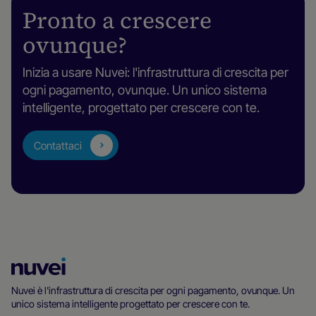
Pronto a crescere
ovunque?
Inizia a usare Nuvei: l'infrastruttura di crescita per
ogni pagamento, ovunque. Un unico sistema
intelligente, progettato per crescere con te.
Contattaci
Homepage
di
Nuvei è l'infrastruttura di crescita per ogni pagamento, ovunque. Un
unico sistema intelligente progettato per crescere con te.
Nuvei