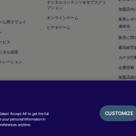
デジタルコンテンツ＆サブスクリ
プション
加盟店向
オンラインゲーム
業界レポ
ーム用ヌヴェイ
連絡先
ビデオゲーム
ン
販売に関
ービス
最高経営
ジタル資産
カナダ行
トレーション
企業情報
加盟店紹
セキュリ
CUSTOMIZE
lect 'Accept All' to get the full
 your personal information in
プライバシー
preferences anytime.