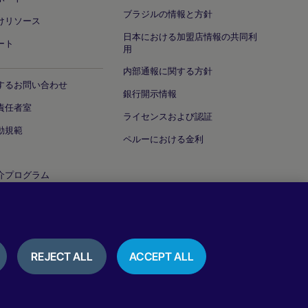
ブラジルの情報と方針
けリソース
日本における加盟店情報の共同利
ート
用
内部通報に関する方針
するお問い合わせ
銀行開示情報
責任者室
ライセンスおよび認証
動規範
ペルーにおける金利
介プログラム
ティ脆弱性の報告
REJECT ALL
ACCEPT ALL
通知
クッキーポリシー
利用規約
レビュー＆お客様の声