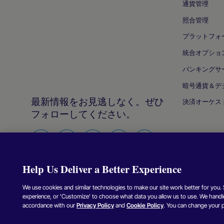
通貨管理
照合管理
プラットフォ
統合オプショ
バンキングサ
暗号通貨＆デ
最新情報をお見逃しなく。ぜひ
決済オーケス
フォローしてください。
Facebook
X（Twitter）
Instagram
Linkedin
Youtube
Help Us Deliver a Better Experience
We use cookies and similar technologies to make our site work better for you. Se
experience, or 'Customize' to choose what data you allow us to use. We handle
Copyright © Nuvei –
2026年
、無断転載・複製を禁じます。
accordance with our
Privacy Policy
and
Cookie Policy
. You can change your 