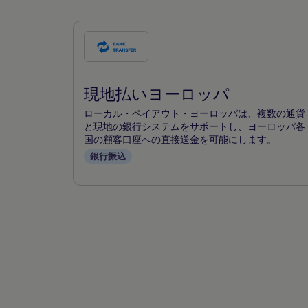
こ
の
支
現地払いヨーロッパ
払
い
ローカル・ペイアウト・ヨーロッパは、複数の通貨
方
と現地の銀行システムをサポートし、ヨーロッパ各
国の顧客口座への直接送金を可能にします。
法
銀行振込
を
チ
ェ
ッ
ク
す
る