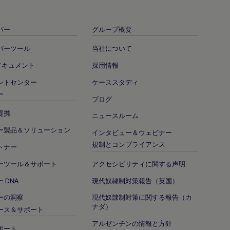
パー
グループ概要
パーツール
当社について
照ドキュメント
採用情報
ントセンター
ケーススタディ
ー
ブログ
提携
ニュースルーム
ー製品＆ソリューション
インタビュー＆ウェビナー
規制とコンプライアンス
トナー
ーツール＆サポート
アクセシビリティに関する声明
 DNA
現代奴隷制対策報告（英国）
ーの洞察
現代奴隷制対策に関する報告（カ
ナダ）
ース＆サポート
アルゼンチンの情報と方針
ポート