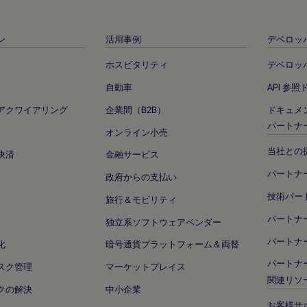
ン
活用事例
デベロッ
ホスピタリティ
デベロッ
自動車
API 参
アクワイアリング
企業間（B2B）
ドキュメ
パートナ
オンライン小売
当社との
決済
金融サービス
パートナ
政府からの支払い
技術パー
旅行＆モビリティ
パートナ
独立系ソフトウェアベンダー
パートナー
化
暗号通貨プラットフォーム＆両替
パートナ
スク管理
マーケットプレイス
関連リソ
クの解決
中小企業
お客様サ