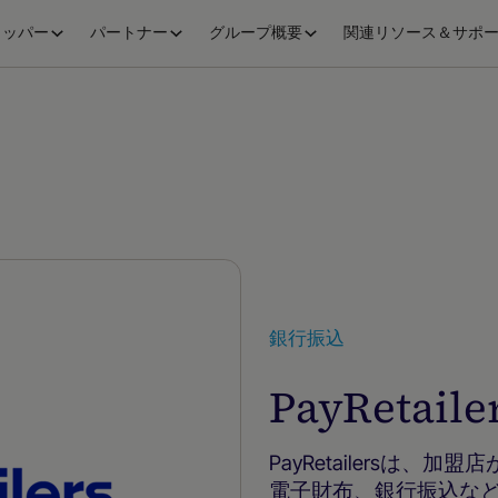
ロッパー
パートナー
グループ概要
関連リソース＆サポ
銀行振込
PayReta
PayRetailersは
電子財布、銀行振込な