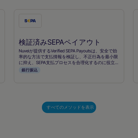
こ
の
支
検証済みSEPAペイアウト
払
い
Nuveiが提供するVerified SEPA Payoutsは、安全で効
方
率的な方法で支払情報を検証し、不正行為を最小限
に抑え、SEPA支払プロセスを合理化するのに役立ち
法
ます。
銀行振込
を
チ
ェ
ッ
ク
すべてのメソッドを表示
す
る