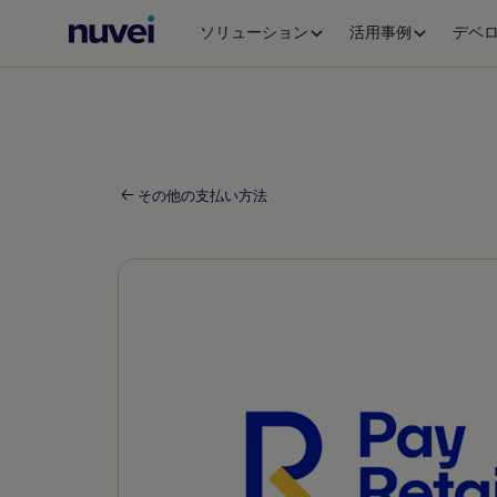
Nuvei
ソリューション
活用事例
デベ
ホ
ー
ム
ペ
ー
ジ
その他の支払い方法