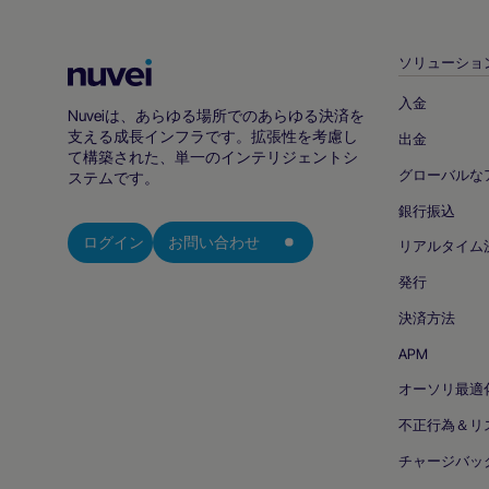
ソリューショ
Nuvei
ホ
入金
Nuveiは、あらゆる場所でのあらゆる決済を
ー
支える成長インフラです。拡張性を考慮し
出金
ム
て構築された、単一のインテリジェントシ
グローバルな
ペ
ステムです。
ー
銀行振込
ジ
ログイン
お問い合わせ
リアルタイム
発行
決済方法
APM
オーソリ最適
不正行為＆リ
チャージバッ