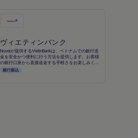
こ
の
支
ヴィエティンバンク
払
い
Nuveiが提供するVietinBankは、ベトナムでの銀行送
方
金を安全かつ便利に行う方法を提供します。お客様
の銀行口座から直接送金する手軽さをお楽しみくだ
法
さい。
銀行振込
を
チ
ェ
ッ
ク
す
る