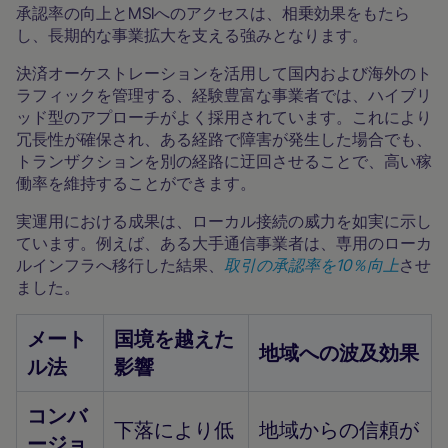
承認率の向上とMSIへのアクセスは、相乗効果をもたら
し、長期的な事業拡大を支える強みとなります。
決済オーケストレーションを活用して国内および海外のト
ラフィックを管理する、経験豊富な事業者では、ハイブリ
ッド型のアプローチがよく採用されています。これにより
冗長性が確保され、ある経路で障害が発生した場合でも、
トランザクションを別の経路に迂回させることで、高い稼
働率を維持することができます。
実運用における成果は、ローカル接続の威力を如実に示し
ています。例えば、ある大手通信事業者は、専用のローカ
ルインフラへ移行した結果、
取引の承認率を10％向上
させ
ました。
メート
国境を越えた
地域への波及効果
ル法
影響
コンバ
下落により低
地域からの信頼が
ージョ