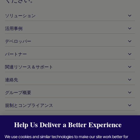
ください。
ジ
ソリューション
活用事例
入金
出金
デベロッパー
ホスピタリティ
グローバルなアクワイアリング
自動車
パートナー
デベロッパーツール
銀行振込
企業間（B2B）
API 参照ドキュメント
関連リソース＆サポート
当社との提携
リアルタイム決済
オンライン小売
ドキュメントセンター
パートナー製品＆ソリューション
連絡先
お客様サポート
発行
金融サービス
技術パートナー
加盟店向けリソース
グループ概要
販売に関するお問い合わせ
決済方法
政府からの支払い
パートナーツール＆サポート
業界レポート
最高経営責任者室
規制とコンプライアンス
APM
当社について
旅行＆モビリティ
パートナー DNA
カナダ行動規範
オーソリ最適化
採用情報
独立系ソフトウェアベンダー
アクセシビリティに関する声明
パートナーの洞察
Help Us Deliver a Better Experience
ログイン
お問い合わせ
企業情報
不正行為＆リスク管理
ケーススタディ
暗号通貨プラットフォーム＆両替
現代奴隷制対策報告（英国）
We use cookies and similar technologies to make our site work better for
加盟店紹介プログラム
チャージバックの解決
ブログ