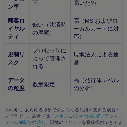
下
高いため
ン率
顧客ロ
高（MSIおよびロ
低い（決済時
イヤル
ーカルカードに対
の摩擦）
ティ
応）
プロセッサに
規制リ
現地法人による運
よって管理さ
スク
営
れる
データ
高（発行体レベル
数量限定
の粒度
の分析）
Nuveiは、あらゆる場所でのあらゆる決済を支える成長イ
ンフラです。最近では
、メキシコ国内での決済プラットフ
ォーム機能を強化し
、現地のメリットを直接提供できるよ