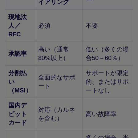
イアリング
現地法
人／
必須
不要
RFC
高い（通常
低い（多くの場
承認率
80%以上）
合50～60％）
分割払
サポートが限定
全面的なサポ
い
的、またはサポ
ート
（MSI）
ートなし
国内デ
対応（カルネ
ビット
高い故障率
を含む）
カード
多くの場合、米