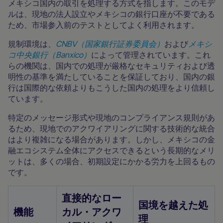
メキシコ国内の取引を処理する方式を指します。このモデ
ルは、現地の法人設立やメキシコの銀行口座が不要である
ため、市場参入前のテストとしてよく利用されます。
規制環境は、
CNBV（国家銀行証券委員会）
および
メキシ
コ中央銀行（Banxico）
によって管理されています。これ
らの機関は、国内での処理が厳格なセキュリティおよび透
明性の基準を満たしていることを保証しており、国内の銀
行は国際的な依頼よりもこうした国内の処理をより信頼し
ています。
特定のメッセージ形式や現地のコンプライアンス規則があ
るため、現地でのアクワイアリングに関する技術的な統合
はより複雑になる場合があります。しかし、メキシコの金
融エコシステム全体にアクセスできるという長期的なメリ
ットは、多くの場合、初期設定にかかる労力を上回るもの
です。
直接的なロー
国境を越えた処
機能
カル・アクワ
理