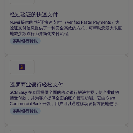
选
此
经过验证的快速支付
付
Nuvei 提供的 "验证快速支付"（Verified Faster Payments）为
款
验证支付信息提供了一种安全高效的方式，可帮助您最大限度
地减少欺诈行为并简化支付流程。
方
实时银行转账
式
勾
选
此
暹罗商业银行轻松支付
付
SCB Easy 在泰国提供全面的移动银行解决方案，使企业能够
款
接受付款，并为客户提供全面的账户管理功能。它由 Siam
Commercial Bank 开发，用户可以通过移动设备方便地进行支
方
付、转账和账户管理，从而简化商家和消费者的金融交易。
实时银行转账
式