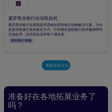
勾
选
此
暹罗商业银行自动取款机
付
暹罗商业银行在泰国提供高效的实时银行转账解决方案，为企
款
业提供快速可靠的收款方式。它利用先进的银行技术确保即时
交易处理，提高现金流和客户满意度。
方
实时银行转账
式
查看所有方法
准备好在各地拓展业务了
吗？