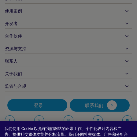
使用案例
入账
支出
开发者
接待服务
全球收单
汽车
合作伙伴
开发者工具
银行转账
企业对企业
API 参考文件
资源与支持
与我们合作
实时支付
在线零售
文件资料中心
合作伙伴产品和解决方案
联系人
客户支持
发布
金融服务
技术合作伙伴
商家资源
关于我们
商户销售咨询
付款方式
政府付款
合作伙伴的工具与支持
行业报告
首席执行官办公室
监管与合规
APM
业务概况
旅行与交通
合作伙伴 DNA
加拿大行为准则
授权优化
招贤纳士
独立软件供货商
无障碍声明
合作伙伴见解
登录
联系我们
公司信息
欺诈与风险管理
案例研究
加密货币平台与兑换
反现代奴隶制报告（英国）
推荐商户计划
拒付解决方案
博客
市场
反现代奴隶制报告（加拿大）
在
在
在
在
报告安全漏洞
我们使用 Cookie 以允许我们网站的正常工作、个性化设计内容和广
币种管理
新闻室
中小企业
阿根廷信息与政策
Facebook
Twitter
Instagram
Linkedin
Y
告、提供社交媒体功能并分析流量。我们还同社交媒体、广告和分析合