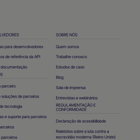
LVEDORES
SOBRE NÓS
as para desenvolvedores
Quem somos
s de referência da API
Trabalhe conosco
e documentação
Estudos de caso
OS
Blog
 parceiro
Sala de imprensa
 soluções de parceiros
Entrevistas e webinários
REGULAMENTAÇÃO E
de tecnologia
CONFORMIDADE
s e suporte para parceiros
Declaração de acessibilidade
arceiros
Relatórios sobre a luta contra a
escravidão moderna (Reino Unido)
e parceiros