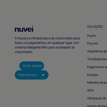
SOLUÇÕES
Página
inicial
Payins
A Nuvei é a infraestrutura de crescimento para
da
todos os pagamentos, em qualquer lugar. Um
Payouts
Nuvei
sistema inteligente feito para se adaptar ao
Adquirência gl
crescimento.
Transferências
Iniciar sessão
Pagamentos e
Emissão
Fale conosco
Métodos de p
APM
Otimização de 
Gestão de frau