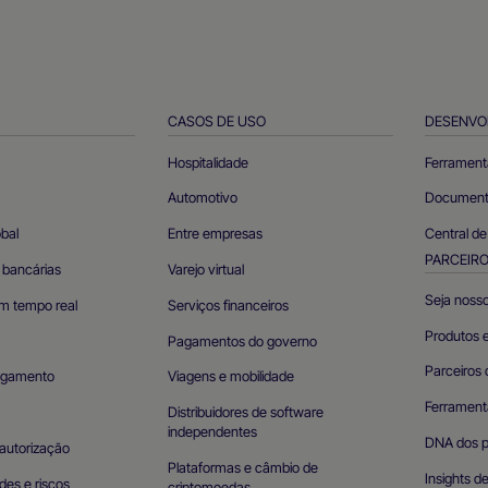
CASOS DE USO
DESENVO
Hospitalidade
Ferrament
Automotivo
Documento
obal
Entre empresas
Central d
PARCEIR
 bancárias
Varejo virtual
Seja nosso
m tempo real
Serviços financeiros
Produtos e
Pagamentos do governo
Parceiros 
agamento
Viagens e mobilidade
Ferramenta
Distribuidores de software
independentes
DNA dos p
autorização
Plataformas e câmbio de
Insights d
des e riscos
criptomoedas