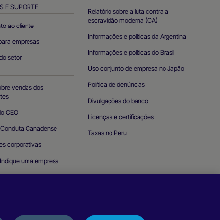
S E SUPORTE
Relatório sobre a luta contra a
escravidão moderna (CA)
to ao cliente
Informações e políticas da Argentina
para empresas
Informações e políticas do Brasil
 do setor
Uso conjunto de empresa no Japão
O
Política de denúncias
obre vendas dos
tes
Divulgações do banco
do CEO
Licenças e certificações
e Conduta Canadense
Taxas no Peru
es corporativas
Indique uma empresa
a vulnerabilidade de
a