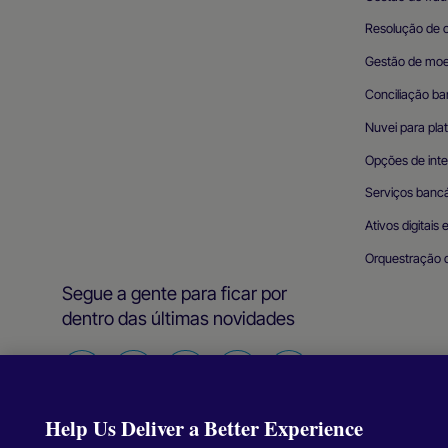
Resolução de 
Gestão de mo
Conciliação ba
Nuvei para pla
Opções de int
Serviços bancá
Ativos digitais 
Orquestração 
Segue a gente para ficar por
dentro das últimas novidades
Siga-
Siga-
Siga-
Siga-
Siga-
nos
nos
nos
nos
nos
Help Us Deliver a Better Experience
no
no
no
no
no