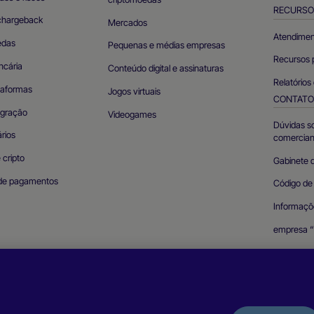
RECURSO
chargeback
Mercados
Atendimen
edas
Pequenas e médias empresas
Recursos 
ncária
Conteúdo digital e assinaturas
Relatórios
taformas
Jogos virtuais
CONTAT
egração
Videogames
Dúvidas s
rios
comercian
e cripto
Gabinete 
de pagamentos
Código d
Informaçõ
empresa “
Relatar um
seguranç