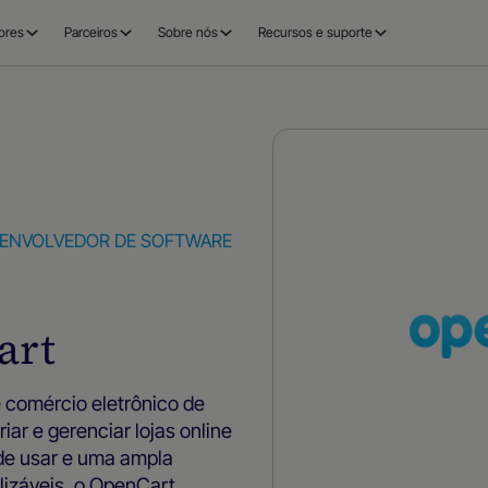
ores
Parceiros
Sobre nós
Recursos e suporte
ENVOLVEDOR DE SOFTWARE
art
 comércio eletrônico de
ar e gerenciar lojas online
 de usar e uma ampla
lizáveis, o OpenCart