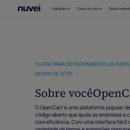
Página
Soluções
Casos de uso
Desenvolved
inicial
da
Nuvei
PLATAFORMA DE ECOMMERCE
PLUG-IN
DES
DESIGN DE SITES
Sobre você
OpenC
O OpenCart é uma plataforma popular de
código aberto que ajuda as empresas a cri
com eficiência. Com uma interface fácil
variedade de temas e extensões persona