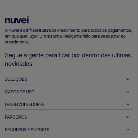
Página
inicial
A Nuvei é a infraestrutura de crescimento para todos os pagamentos,
em qualquer lugar. Um sistema inteligente feito para se adaptar ao
da
crescimento.
Nuvei
Segue a gente para ficar por dentro das últimas
novidades
SOLUÇÕES
CASOS DE USO
Payins
Payouts
DESENVOLVEDORES
Hospitalidade
Adquirência global
Automotivo
PARCEIROS
Ferramentas para desenvolvedores
Transferências bancárias
Entre empresas
Documentos de referência da API
RECURSOS E SUPORTE
Seja nosso parceiro
Pagamentos em tempo real
Varejo virtual