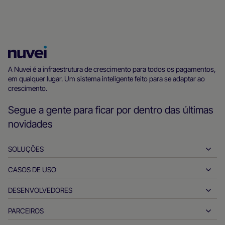
Página
inicial
A Nuvei é a infraestrutura de crescimento para todos os pagamentos,
em qualquer lugar. Um sistema inteligente feito para se adaptar ao
da
crescimento.
Nuvei
Segue a gente para ficar por dentro das últimas
novidades
SOLUÇÕES
CASOS DE USO
Payins
Payouts
DESENVOLVEDORES
Hospitalidade
Adquirência global
Automotivo
PARCEIROS
Ferramentas para desenvolvedores
Transferências bancárias