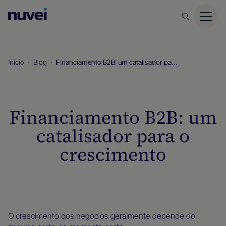
Página
inicial
da
Nuvei
Início
Blog
Financiamento B2B: um catalisador para o crescimento
Financiamento B2B: um
catalisador para o
crescimento
Blog
O crescimento dos negócios geralmente depende do