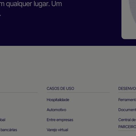
m qualquer lugar. Um
.
CASOS DE USO
DESENVO
Hospitalidade
Ferrament
Automotivo
Documento
obal
Entre empresas
Central d
PARCEIR
 bancárias
Varejo virtual