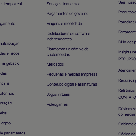
Seja nosso
m tempo real
Serviços financeiros
Produtos e
Pagamentos do governo
Parceiros 
agamento
Viagens e mobilidade
Ferramenta
Distribuidores de software
independentes
DNA dos p
autorização
Plataformas e câmbio de
Insights d
des e riscos
criptomoedas
RECURSO
chargeback
Mercados
Atendimen
edas
Pequenas e médias empresas
Recursos 
ncária
Conteúdo digital e assinaturas
Relatórios
taformas
Jogos virtuais
CONTAT
egração
Videogames
Dúvidas s
rios
comercian
e cripto
Gabinete 
de pagamentos
Código d