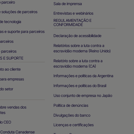
 parceiro
Sala de imprensa
 soluções de parceiros
Entrevistas e webinários
REGULAMENTAÇÃO E
de tecnologia
CONFORMIDADE
s e suporte para parceiros
Declaração de acessibilidade
arceiros
Relatórios sobre a luta contra a
escravidão moderna (Reino Unido)
e parceiros
S E SUPORTE
Relatório sobre a luta contra a
escravidão moderna (CA)
to ao cliente
Informações e políticas da Argentina
para empresas
Informações e políticas do Brasil
 do setor
Uso conjunto de empresa no Japão
O
Política de denúncias
obre vendas dos
tes
Divulgações do banco
do CEO
Licenças e certificações
e Conduta Canadense