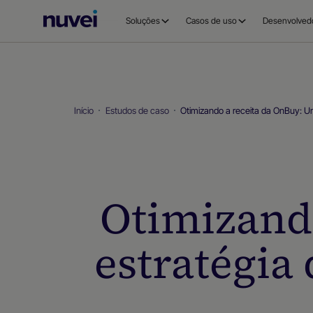
Página
Soluções
Casos de uso
Desenvolved
inicial
da
Nuvei
Início
Estudos de caso
Otimizando a receita da OnBuy: U
Otimizand
estratégia 