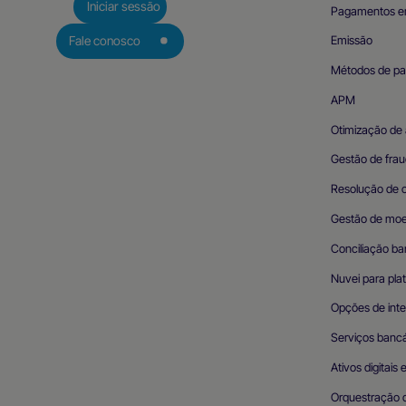
Iniciar sessão
Pagamentos e
Emissão
Fale conosco
Métodos de p
APM
Otimização de 
Gestão de frau
Resolução de 
Gestão de mo
Conciliação ba
Nuvei para pla
Opções de int
Serviços bancá
Ativos digitais 
Orquestração 