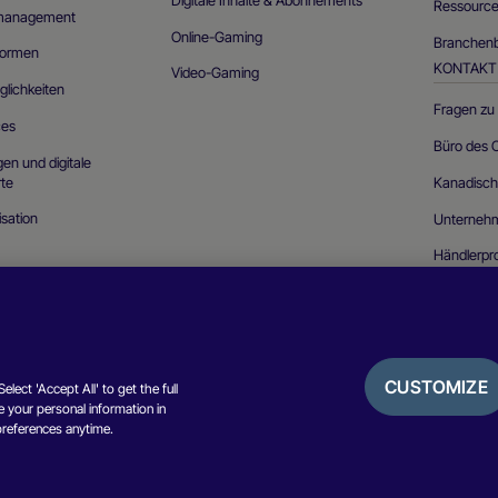
Ressource
management
Online-Gaming
Branchenb
tformen
KONTAKT
Video-Gaming
glichkeiten
Fragen zu
ces
Büro des
n und digitale
te
Kanadisch
sation
Unterneh
Händlerp
Sicherhei
CUSTOMIZE
lect 'Accept All' to get the full
 your personal information in
Datenschutzhinweis
Cookie-Richtlini
preferences anytime.