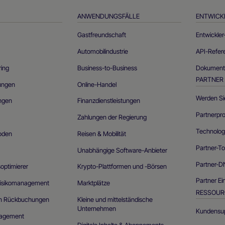
ANWENDUNGSFÄLLE
ENTWICK
Gastfreundschaft
Entwickler
Automobilindustrie
API-Refe
ring
Business-to-Business
Dokumenta
PARTNER
ungen
Online-Handel
Werden Si
ungen
Finanzdienstleistungen
Partnerpr
Zahlungen der Regierung
Technolog
oden
Reisen & Mobilität
Partner-To
Unabhängige Software-Anbieter
Partner-
ptimierer
Krypto-Plattformen und -Börsen
Partner Ei
Risikomanagement
Marktplätze
RESSOUR
on Rückbuchungen
Kleine und mittelständische
Unternehmen
Kundensu
agement
Digitale Inhalte & Abonnements