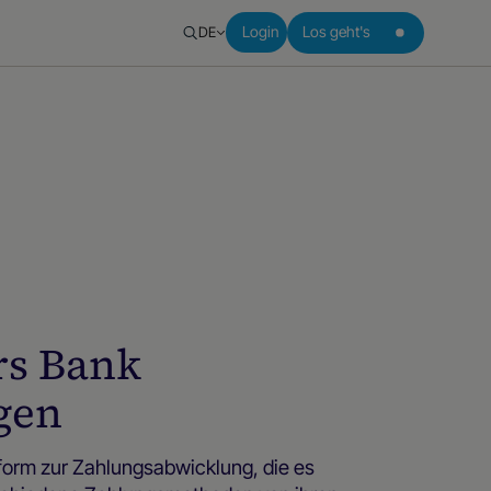
DE
Login
Los geht's
rs Bank
gen
ttform zur Zahlungsabwicklung, die es