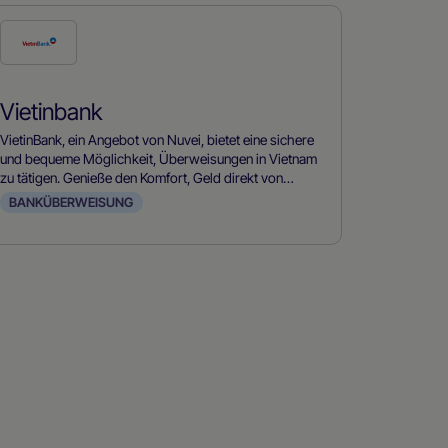
Prüfe
diese
Zahlungsmethode
Vietinbank
VietinBank, ein Angebot von Nuvei, bietet eine sichere
und bequeme Möglichkeit, Überweisungen in Vietnam
zu tätigen. Genieße den Komfort, Geld direkt von
deinem Bankkonto zu überweisen.
BANKÜBERWEISUNG