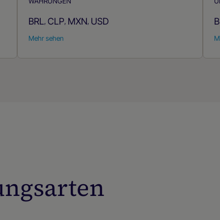
WÄHRUNGEN
U
BRL
CLP
MXN
USD
B
,
,
,
Mehr sehen
M
ungsarten