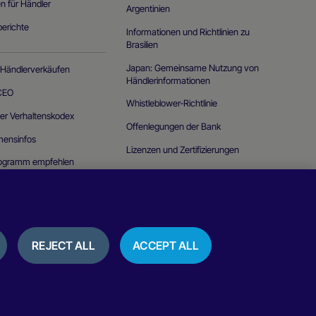
n für Händler
Argentinien
erichte
Informationen und Richtlinien zu
Brasilien
Japan: Gemeinsame Nutzung von
 Händlerverkäufen
Händlerinformationen
 CEO
Whistleblower-Richtlinie
er Verhaltenskodex
Offenlegungen der Bank
mensinfos
Lizenzen und Zertifizierungen
rogramm empfehlen
Peru – Tarife
tslücke melden
REJECT ALL
ACCEPT ALL
e
Nutzungsbedingungen
Bewertungen und Erfahrungsberichte