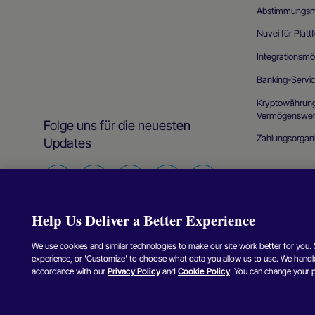
Abstimmungs
Nuvei für Plat
Integrationsmö
Banking-Servi
Kryptowährunge
Vermögenswer
Folge uns für die neuesten
Zahlungsorgani
Updates
Finde
Finde
Finde
Finde
Finden
uns
uns
uns
uns
Sie
Help Us Deliver a Better Experience
auf
auf
auf
auf
uns
Facebook
Twitter
Instagram
Linkedin
auf
We use cookies and similar technologies to make our site work better for you. Se
YouTube
experience, or 'Customize' to choose what data you allow us to use. We handle
Copyright © Nuvei – Alle Rechte vorbehalten
2026
.
accordance with our
Privacy Policy
and
Cookie Policy
. You can change your 