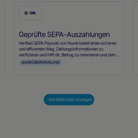
Prüfe
diese
Zahlungsmethode
Geprüfte SEPA-Auszahlungen
Verified SEPA Payouts von Nuvei bietet einen sicheren
und effizienten Weg, Zahlungsinformationen zu
verifizieren und hilft dir, Betrug zu minimieren und deine
SEPA-Zahlungsprozesse zu optimieren.
BANKÜBERWEISUNG
Alle Methoden anzeigen