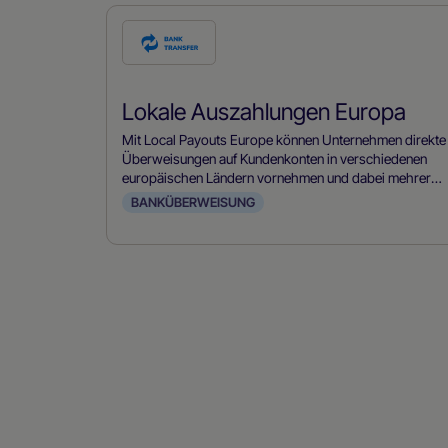
Prüfe
diese
Zahlungsmethode
Lokale Auszahlungen Europa
Mit Local Payouts Europe können Unternehmen direkte
Überweisungen auf Kundenkonten in verschiedenen
europäischen Ländern vornehmen und dabei mehrere
Währungen und lokale Bankensysteme unterstützen.
BANKÜBERWEISUNG