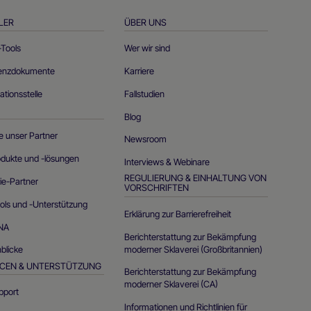
LER
ÜBER UNS
-Tools
Wer wir sind
renzdokumente
Karriere
tionsstelle
Fallstudien
Blog
e unser Partner
Newsroom
odukte und -lösungen
Interviews & Webinare
REGULIERUNG & EINHALTUNG VON
ie-Partner
VORSCHRIFTEN
ols und -Unterstützung
Erklärung zur Barrierefreiheit
DNA
Berichterstattung zur Bekämpfung
moderner Sklaverei (Großbritannien)
nblicke
CEN & UNTERSTÜTZUNG
Berichterstattung zur Bekämpfung
moderner Sklaverei (CA)
pport
Informationen und Richtlinien für