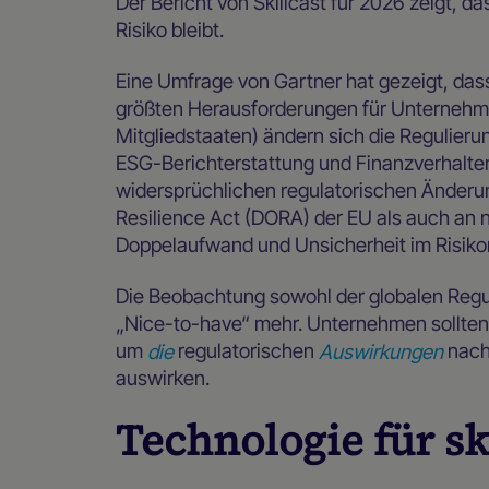
Der Bericht von Skillcast für 2026 zeigt, d
Risiko bleibt.
Eine Umfrage von Gartner hat gezeigt, das
größten Herausforderungen für Unternehme
Mitgliedstaaten) ändern sich die Regulierun
ESG-Berichterstattung und Finanzverhalte
widersprüchlichen regulatorischen Änderu
Resilience Act (DORA) der EU als auch an 
Doppelaufwand und Unsicherheit im Risi
Die Beobachtung sowohl der globalen Regul
„Nice-to-have“ mehr. Unternehmen sollten 
um
die
regulatorischen
Auswirkungen
nach
auswirken.
Technologie für s