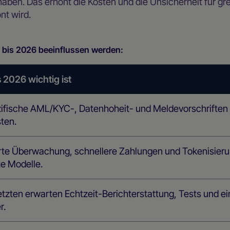
en. Das erhöht die Kosten und die Unsicherheit für gr
nt wird.
e bis 2026 beeinflussen werden:
2026 wichtig ist
ifische AML/KYC-, Datenhoheit- und Meldevorschriften e
ten.
rte Überwachung, schnellere Zahlungen und Tokenisieru
e Modelle.
tzten erwarten Echtzeit-Berichterstattung, Tests und ein
r.