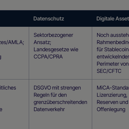
Datenschutz
Digitale Asse
Sektorbezogener
Noch ausste
zes/AMLA;
Ansatz;
Rahmenbedin
Landesgesetze wie
für Stablecoin
g
CCPA/CPRA
entwickelnde
Perimeter von
SEC/CFTC
tliches
DSGVO mit strengen
MiCA-Standar
Regeln für den
Lizenzierung,
grenzüberschreitenden
Reserven und
e
Datenverkehr
Offenlegung