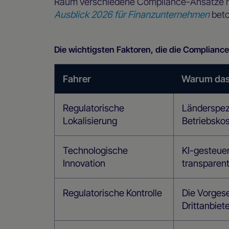
Raum verschiedene Compliance-Ansätze hab
Ausblick 2026 für Finanzunternehmen
beto
Die wichtigsten Faktoren, die die Complianc
Fahrer
Warum das 
Regulatorische
Länderspez
Lokalisierung
Betriebskos
Technologische
KI-gesteue
Innovation
transparent
Regulatorische Kontrolle
Die Vorgese
Drittanbiete