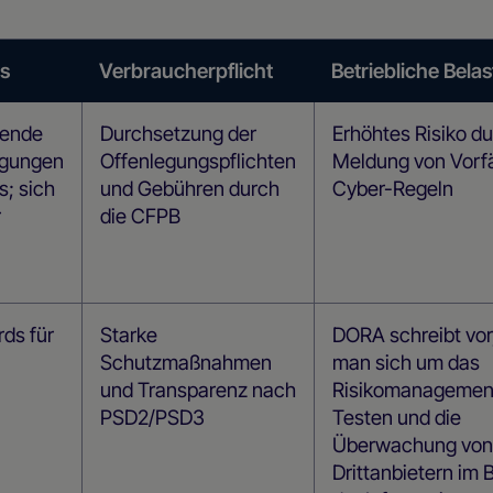
ts
Verbraucherpflicht
Betriebliche Belas
hende
Durchsetzung der
Erhöhtes Risiko du
gungen
Offenlegungspflichten
Meldung von Vorfä
s; sich
und Gebühren durch
Cyber-Regeln
r
die CFPB
ds für
Starke
DORA schreibt vor
Schutzmaßnahmen
man sich um das
und Transparenz nach
Risikomanagement
PSD2/PSD3
Testen und die
Überwachung von
Drittanbietern im 