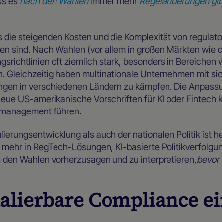
ass es
nach den Wahlen
immer mehr
Regeländerungen gib
s die steigenden Kosten und die Komplexität von regula
n sind. Nach Wahlen (vor allem in großen Märkten wie 
gsrichtlinien oft ziemlich stark, besonders in Bereichen 
n. Gleichzeitig haben multinationale Unternehmen mit 
ngen in verschiedenen Ländern zu kämpfen. Die Anpassun
neue US-amerikanische Vorschriften für KI oder Fintech 
komanagement führen.
ierungsentwicklung als auch der nationalen Politik ist
mehr in RegTech-Lösungen, KI-basierte Politikverfolgun
 den Wahlen vorherzusagen und zu interpretieren,
bevor 
kalierbare Compliance e