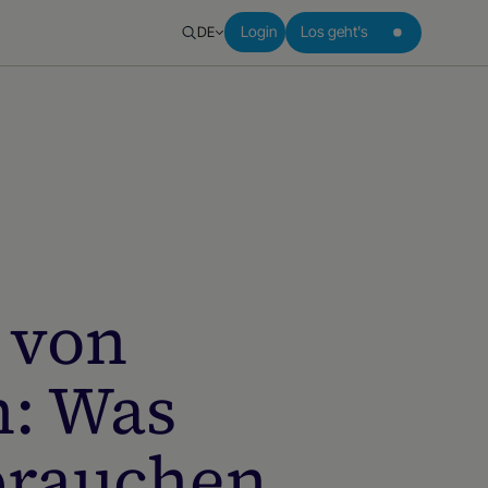
DE
Login
Los geht's
 von
n: Was
brauchen