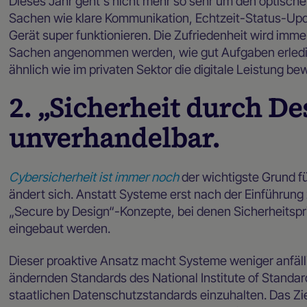
Dieses Jahr geht's nicht mehr so sehr um den optische
Sachen wie klare Kommunikation, Echtzeit-Status-Upda
Gerät super funktionieren. Die Zufriedenheit wird imm
Sachen angenommen werden, wie gut Aufgaben erledigt
ähnlich wie im privaten Sektor die digitale Leistung bew
2. „Sicherheit durch Des
unverhandelbar.
Cybersicherheit ist immer noch
der wichtigste Grund f
ändert sich. Anstatt Systeme erst nach der Einführung 
„Secure by Design“-Konzepte, bei denen Sicherheitsprin
eingebaut werden.
Dieser proaktive Ansatz macht Systeme weniger anfälli
ändernden Standards des National Institute of Standa
staatlichen Datenschutzstandards einzuhalten. Das Ziel