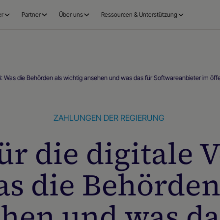
er
Partner
Über uns
Ressourcen & Unterstützung
026: Was die Behörden als wichtig ansehen und was das für Softwareanbieter im öff
ZAHLUNGEN DER REGIERUNG
ür die digitale
as die Behörden
hen und was da