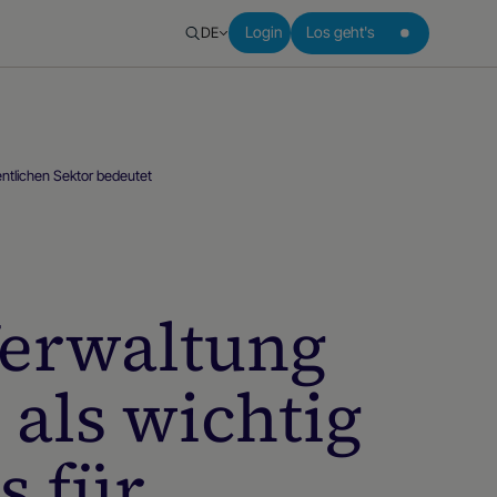
DE
Login
Los geht's
entlichen Sektor bedeutet
 Verwaltung
 als wichtig
s für