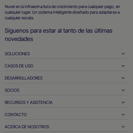
principal
Nuvei es la infraestructura de crecimiento para cualquier pago, en
cualquier lugar. Un sistema inteligente diseñado para adaptarse a
de
cualquier escala.
Nuvei
Síguenos para estar al tanto de las últimas
novedades
SOLUCIONES
CASOS DE USO
Pay-ins
Pay-outs
DESARROLLADORES
Hostelería
Adquirencia global
Automóvil
SOCIOS
Herramientas para desarrolladores
Transferencias bancarias
Entre empresas
Documentos de referencia de la interfaz de programación de
RECURSOS Y ASISTENCIA
Hazte socio de Nuvei
aplicaciones (API)
Pagos en tiempo real
Venta minorista online
Productos y soluciones de los socios
CONTACTO
Atención al cliente
Centro de documentación
Emisión
Servicios financieros
Socios tecnológicos
Recursos para empresas
ACERCA DE NOSOTROS
Consultas sobre ventas de los comerciantes
Métodos de pago
Pagos del Gobierno