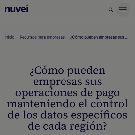
Página
principal
de
Nuvei
Inicio
Recursos para empresas
¿Cómo pueden empresas sus operaciones de pago manteniendo el control de los datos específicos de cada región?
¿Cómo pueden
empresas sus
operaciones de pago
manteniendo el control
de los datos específicos
de cada región?