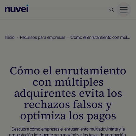
Página
principal
de
Nuvei
Inicio
Recursos para empresas
Cómo el enrutamiento con múltiples adquirentes evita los rechazos falsos y optimiza los pagos
Cómo el enrutamiento
con múltiples
adquirentes evita los
rechazos falsos y
optimiza los pagos
Descubre cómo empresas el enrutamiento multiadquirente y la
orquestación inteligente para maximizar las tasas de aprobación,