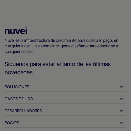
Página
principal
Nuvei es la infraestructura de crecimiento para cualquier pago, en
cualquier lugar. Un sistema inteligente diseñado para adaptarse a
de
cualquier escala.
Nuvei
Síguenos para estar al tanto de las últimas
novedades
SOLUCIONES
CASOS DE USO
Pay-ins
Pay-outs
DESARROLLADORES
Hostelería
Adquirencia global
Automóvil
SOCIOS
Herramientas para desarrolladores
Transferencias bancarias