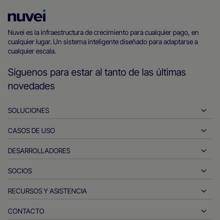
Página
principal
Nuvei es la infraestructura de crecimiento para cualquier pago, en
cualquier lugar. Un sistema inteligente diseñado para adaptarse a
de
cualquier escala.
Nuvei
Síguenos para estar al tanto de las últimas
novedades
SOLUCIONES
CASOS DE USO
Pay-ins
Pay-outs
DESARROLLADORES
Hostelería
Adquirencia global
Automóvil
SOCIOS
Herramientas para desarrolladores
Transferencias bancarias
Entre empresas
Documentos de referencia de la interfaz de programación de
RECURSOS Y ASISTENCIA
Hazte socio de Nuvei
aplicaciones (API)
Pagos en tiempo real
Venta minorista online
Productos y soluciones de los socios
CONTACTO
Atención al cliente
Centro de documentación
Emisión