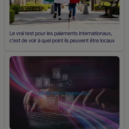
poste
Le vrai test pour les paiements internationaux,
c'est de voir à quel point ils peuvent être locaux
En
savoir
plus
sur
le
ENTRETIENS ET WEBINAIRES
poste