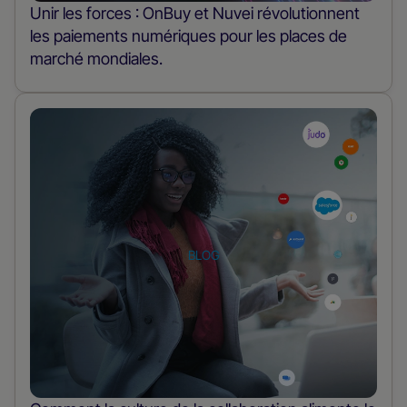
Unir les forces : OnBuy et Nuvei révolutionnent
les paiements numériques pour les places de
marché mondiales.
En
savoir
plus
sur
le
poste
BLOG