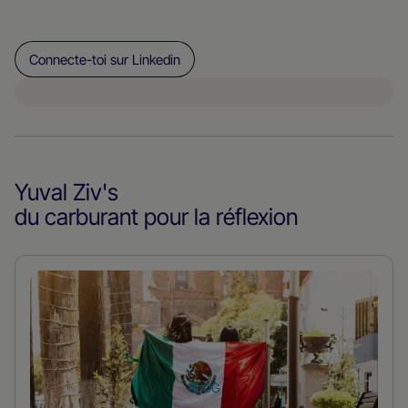
Connecte-toi sur Linkedin
Yuval Ziv
's
du carburant pour la réflexion
En
savoir
plus
sur
le
BLOG