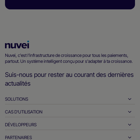
Page
d’accueil
Nuvei, c'est l'infrastructure de croissance pour tous les paiements,
partout. Un système intelligent conçu pour s'adapter à ta croissance.
Nuvei
Suis-nous pour rester au courant des dernières
actualités
SOLUTIONS
CAS D’UTILISATION
Encaissements
Décaissements
DÉVELOPPEURS
L'hospitalité
Acquisition internationale
Automobile
PARTENAIRES
Outils pour les développeurs