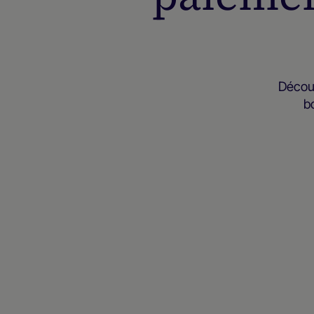
Découv
b