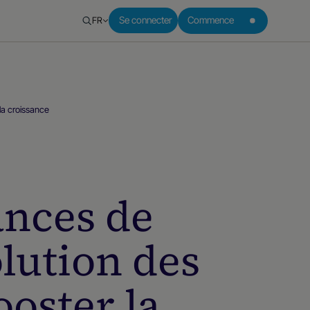
FR
Se connecter
Commence
la croissance
ances de
lution des
oster la