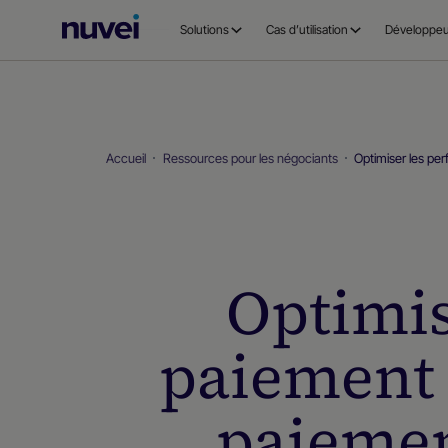
Page
Solutions
Cas d’utilisation
Développeu
d’accueil
Nuvei
Accueil
Ressources pour les négociants
Optimiser les pe
Optimis
paiement 
paiemen