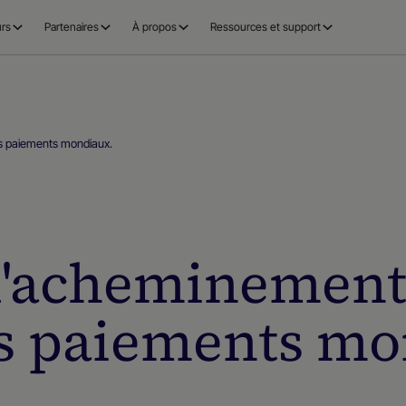
rs
Partenaires
À propos
Ressources et support
les paiements mondiaux.
 l'acheminement 
es paiements mo