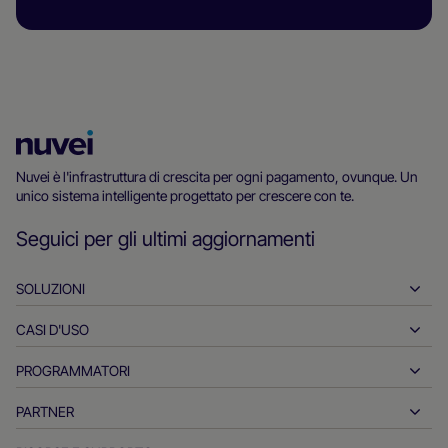
Homepage
di
Nuvei è l'infrastruttura di crescita per ogni pagamento, ovunque. Un
unico sistema intelligente progettato per crescere con te.
Nuvei
Seguici per gli ultimi aggiornamenti
SOLUZIONI
CASI D'USO
Pagamenti in entrata
Pagamenti in uscita
PROGRAMMATORI
Ospitalità
Acquisizione globale
Automotive
PARTNER
Strumenti per programmatori
Bonifici bancari
Business-to-Business