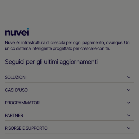
Homepage
di
Nuvei è l'infrastruttura di crescita per ogni pagamento, ovunque. Un
unico sistema intelligente progettato per crescere con te.
Nuvei
Seguici per gli ultimi aggiornamenti
SOLUZIONI
CASI D'USO
Pagamenti in entrata
Pagamenti in uscita
PROGRAMMATORI
Ospitalità
Acquisizione globale
Automotive
PARTNER
Strumenti per programmatori
Bonifici bancari
Business-to-Business
Documentazione di riferimento per le API
RISORSE E SUPPORTO
Collabora con noi
Pagamenti in tempo reale
Retail online
Centro documentale