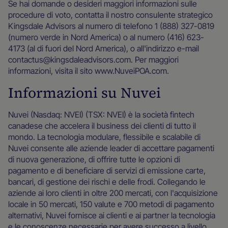
Se hai domande o desideri maggiori informazioni sulle
procedure di voto, contatta il nostro consulente strategico
Kingsdale Advisors al numero di telefono 1 (888) 327-0819
(numero verde in Nord America) o al numero (416) 623-
4173 (al di fuori del Nord America), o all'indirizzo e-mail
contactus@kingsdaleadvisors.com. Per maggiori
informazioni, visita il sito www.NuveiPOA.com.
Informazioni su Nuvei
Nuvei (Nasdaq: NVEI) (TSX: NVEI) è la società fintech
canadese che accelera il business dei clienti di tutto il
mondo. La tecnologia modulare, flessibile e scalabile di
Nuvei consente alle aziende leader di accettare pagamenti
di nuova generazione, di offrire tutte le opzioni di
pagamento e di beneficiare di servizi di emissione carte,
bancari, di gestione dei rischi e delle frodi. Collegando le
aziende ai loro clienti in oltre 200 mercati, con l'acquisizione
locale in 50 mercati, 150 valute e 700 metodi di pagamento
alternativi, Nuvei fornisce ai clienti e ai partner la tecnologia
e le conoscenze necessarie per avere successo a livello