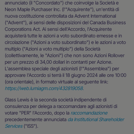
annunciato (il "Concordato") che coinvolge la Società e
Neon Maple Purchaser Inc. (l'"Acquirente"), un'entità di
nuova costituzione controllata da Advent International
("Advent"), ai sensi delle disposizioni del Canada Business
Corporations Act. Ai sensi dell'Accordo, l'Acquirente
acquisterà tutte le azioni a voto subordinato emesse e in
circolazione ("Azioni a voto subordinato") e le azioni a voto
multiplo ("Azioni a voto multiplo") della Società
(collettivamente, le "Azioni") che non sono Azioni Rollover
per un prezzo di 34,00 dollari in contanti per Azione.
L'assemblea speciale degli azionisti (l'"Assemblea") per
approvare l'Accordo si terrà il 18 giugno 2024 alle ore 10:00
(ora orientale), in formato virtuale al seguente link:
https://web.lumiagm.com/432819058.
Glass Lewis è la seconda società indipendente di
consulenza per delega a raccomandare agli azionisti di
votare "PER" l'Accordo, dopo la
raccomandazione
precedentemente annunciata
da Institutional Shareholder
Services
("ISS").