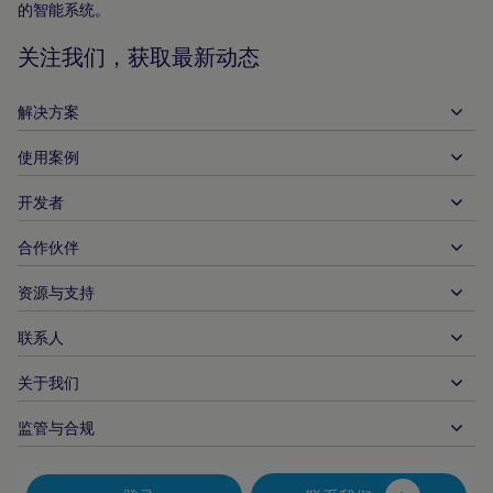
的智能系统。
页
关注我们，获取最新动态
解决方案
使用案例
入账
支出
开发者
接待服务
全球收单
汽车
合作伙伴
开发者工具
银行转账
企业对企业
API 参考文件
资源与支持
与我们合作
实时支付
在线零售
文件资料中心
合作伙伴产品和解决方案
联系人
客户支持
发布
金融服务
技术合作伙伴
商家资源
关于我们
商户销售咨询
付款方式
政府付款
合作伙伴的工具与支持
行业报告
首席执行官办公室
监管与合规
APM
业务概况
旅行与交通
合作伙伴 DNA
加拿大行为准则
授权优化
招贤纳士
独立软件供货商
无障碍声明
合作伙伴见解