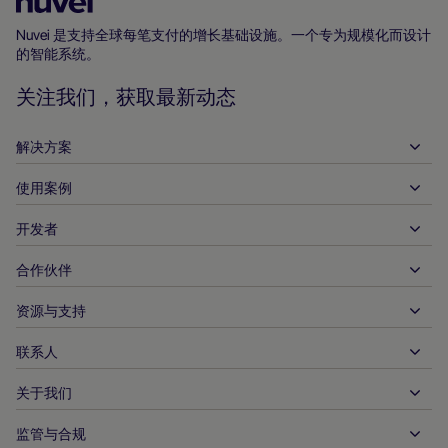
Nuvei
主
Nuvei 是支持全球每笔支付的增长基础设施。一个专为规模化而设计
的智能系统。
页
关注我们，获取最新动态
解决方案
使用案例
入账
支出
开发者
接待服务
全球收单
汽车
合作伙伴
开发者工具
银行转账
企业对企业
API 参考文件
资源与支持
与我们合作
实时支付
在线零售
文件资料中心
合作伙伴产品和解决方案
联系人
客户支持
发布
金融服务
技术合作伙伴
商家资源
关于我们
商户销售咨询
付款方式
政府付款
合作伙伴的工具与支持
行业报告
首席执行官办公室
监管与合规
APM
业务概况
旅行与交通