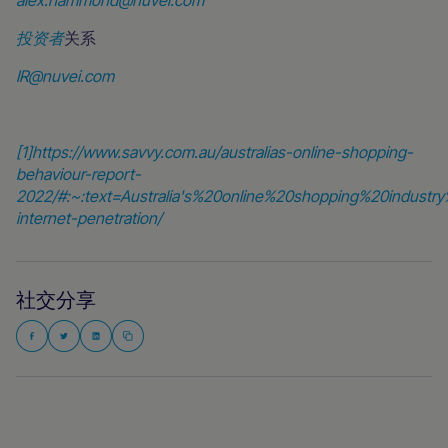
alex.hammond@nuvei.com
投资者
关系
IR@nuvei.com
[1]
https://www.savvy.com.au/australias-online-shopping-
behaviour-report-
2022/#:~:text=Australia's%20online%20shopping%20industr
internet-penetration/
社交分享