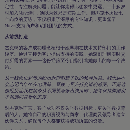
尔在Nuvei长达15年的职业历程证明：勇于提问、拥抱不确
定性、专注解决问题，能让你走得比想象中更远。二十多岁
时加入Nuvei时，她以为这只是短期工作。但杰克琳历经七
个岗位的历练，不仅积累了深厚的专业知识，更重塑了
Nuvei支持商户和赋能团队的方式。
从前线打造
杰克琳的客户成功理念植根于她早期在技术支持部门的工作
经历。通过直接为客户提供支持的实践，她深刻理解实时交
付所需的要素——这份经验至今仍指引着她做出的每一个决
策。
从一线岗位起步的经历深刻塑造了我的领导风格。我永远不
会忘记当年坐在电话前、直接与客户打交道的感受。正是这
份经历让我在如今从不同视角做出决策时，始终保持脚踏实
地和感同身受的态度。
对杰克琳而言，客户成功不仅关乎数据指标，更关乎数据背
后的人。她将自己的职责视为与商家、代理商及领导者建立
伙伴关系，确保每个人都能获得成功所需的资源。