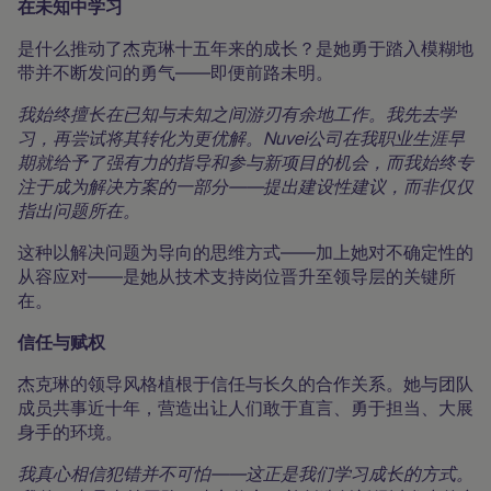
在未知中学习
是什么推动了杰克琳十五年来的成长？是她勇于踏入模糊地
带并不断发问的勇气——即便前路未明。
我始终擅长在已知与未知之间游刃有余地工作。我先去学
习，再尝试将其转化为更优解。Nuvei公司在我职业生涯早
期就给予了强有力的指导和参与新项目的机会，而我始终专
注于成为解决方案的一部分——提出建设性建议，而非仅仅
指出问题所在。
这种以解决问题为导向的思维方式——加上她对不确定性的
从容应对——是她从技术支持岗位晋升至领导层的关键所
在。
信任与赋权
杰克琳的领导风格植根于信任与长久的合作关系。她与团队
成员共事近十年，营造出让人们敢于直言、勇于担当、大展
身手的环境。
我真心相信犯错并不可怕——这正是我们学习成长的方式。