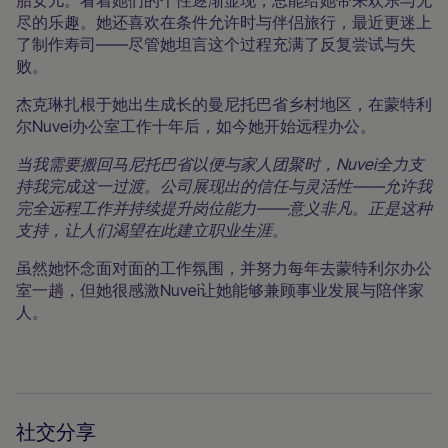
胎女儿。看着她们的个性逐渐显现，总能给她带来欢乐与无
尽的乐趣。她还喜欢在条件允许时与伴侣旅行，最近更迷上
了制作寿司——尽管她坦言这个过程充满了反复尝试与失
败。
杰克琳扎根于她出生成长的曼尼托巴省乡村地区，在蒙特利
尔Nuvei办公室工作十年后，如今她开始远程办公。
当我需要搬回马尼托巴省以便与家人团聚时，Nuvei全力支
持我完成这一过渡。公司展现出的信任与灵活性——允许我
完全远程工作并持续提升岗位能力——意义非凡。正是这种
支持，让人们渴望在此建立职业生涯。
虽然她怀念面对面的工作氛围，并努力每年去蒙特利尔办公
室一趟，但她很感激Nuvei让她能够兼顾事业发展与陪伴家
人。
社交分享