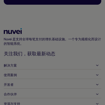
Nuvei
主
Nuvei 是支持全球每笔支付的增长基础设施。一个专为规模化而设计
的智能系统。
页
关注我们，获取最新动态
解决方案
使用案例
入账
支出
开发者
接待服务
全球收单
汽车
合作伙伴
开发者工具
银行转账
企业对企业
API 参考文件
资源与支持
与我们合作