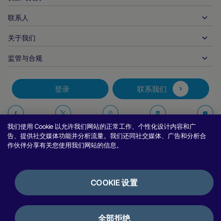
实时支付
在线零售
文件资料中心
合作伙伴产品和解决方案
联系人
客户支持
发布
金融服务
技术合作伙伴
商家资源
关于我们
商户销售咨询
付款方式
政府付款
合作伙伴的工具与支持
行业报告
首席执行官办公室
监管与合规
APM
业务概况
旅行与交通
合作伙伴 DNA
加拿大行为准则
授权优化
招贤纳士
独立软件供货商
无障碍声明
合作伙伴见解
登录
联系我们
公司信息
欺诈与风险管理
案例研究
加密货币平台与兑换
反现代奴隶制报告（英国）
推荐商户计划
拒付解决方案
博客
市场
反现代奴隶制报告（加拿大）
在
在
在
在
报告安全漏洞
我们使用 Cookie 以允许我们网站的正常工作、个性化设计内容和广
币种管理
新闻室
中小企业
阿根廷信息与政策
Facebook
Twitter
Instagram
Linkedin
Y
告、提供社交媒体功能并分析流量。我们还同社交媒体、广告和分析合
对账管理
作伙伴分享有关您使用我们网站的信息。
访谈与网络研讨会
上
上
上
上
数字内容与订阅
巴西信息与政策
关
关
关
关
隐私声明
努维平台
在线游戏
日本商户信息的共享
注
注
注
注
Cookie 政策
集成选项
COOKIE 设置
视频游戏
举报政策
我
我
我
我
银行服务
使用条款
银行披露
们
们
们
们
加密货币与数字资产
评论与推荐
许可证与认证
全部拒绝