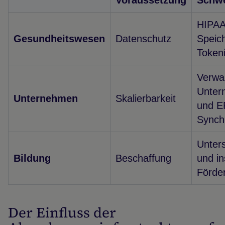
Voraussetzung
Schw
HIPAA
Gesundheitswesen
Datenschutz
Speic
Token
Verwa
Unter
Unternehmen
Skalierbarkeit
und E
Synch
Unter
Bildung
Beschaffung
und in
Förder
Der Einfluss der