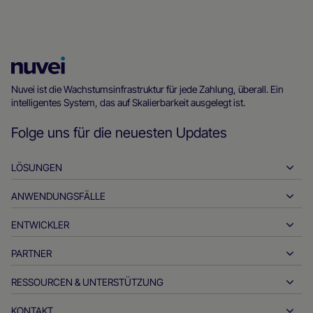
Nuvei
Homepage
Nuvei ist die Wachstumsinfrastruktur für jede Zahlung, überall. Ein
intelligentes System, das auf Skalierbarkeit ausgelegt ist.
Folge uns für die neuesten Updates
LÖSUNGEN
ANWENDUNGSFÄLLE
Einzahlungen
Auszahlungen
ENTWICKLER
Gastfreundschaft
Globales Acquiring
Automobilindustrie
PARTNER
Entwickler-Tools
Banküberweisungen
Business-to-Business
API-Referenzdokumente
RESSOURCEN & UNTERSTÜTZUNG
Werden Sie unser Partner
Echtzeit-Zahlungen
Online-Handel
Dokumentationsstelle
Partnerprodukte und -lösungen
KONTAKT
Kundensupport