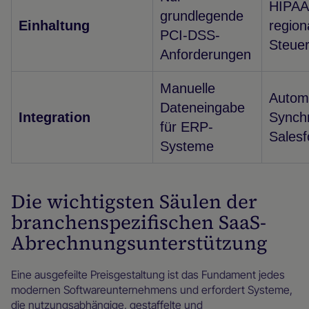
HIPAA
grundlegende
Einhaltung
region
PCI-DSS-
Steue
Anforderungen
Manuelle
Autom
Dateneingabe
Integration
Synchr
für ERP-
Salesf
Systeme
Die wichtigsten Säulen der
branchenspezifischen SaaS-
Abrechnungsunterstützung
Eine ausgefeilte Preisgestaltung ist das Fundament jedes
modernen Softwareunternehmens und erfordert Systeme,
die nutzungsabhängige, gestaffelte und