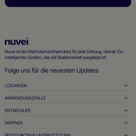
Nuvei
Homepage
Nuvei ist die Wachstumsinfrastruktur für jede Zahlung, überall. Ein
intelligentes System, das auf Skalierbarkeit ausgelegt ist.
Folge uns für die neuesten Updates
LÖSUNGEN
ANWENDUNGSFÄLLE
Einzahlungen
Auszahlungen
ENTWICKLER
Gastfreundschaft
Globales Acquiring
Automobilindustrie
PARTNER
Entwickler-Tools
Banküberweisungen
Business-to-Business
API-Referenzdokumente
RESSOURCEN & UNTERSTÜTZUNG
Werden Sie unser Partner