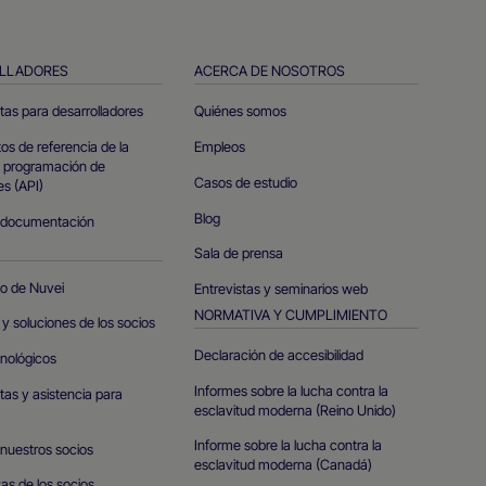
LLADORES
ACERCA DE NOSOTROS
tas para desarrolladores
Quiénes somos
s de referencia de la
Empleos
e programación de
Casos de estudio
es (API)
Blog
 documentación
Sala de prensa
io de Nuvei
Entrevistas y seminarios web
NORMATIVA Y CUMPLIMIENTO
y soluciones de los socios
Declaración de accesibilidad
cnológicos
Informes sobre la lucha contra la
as y asistencia para
esclavitud moderna (Reino Unido)
Informe sobre la lucha contra la
 nuestros socios
esclavitud moderna (Canadá)
as de los socios