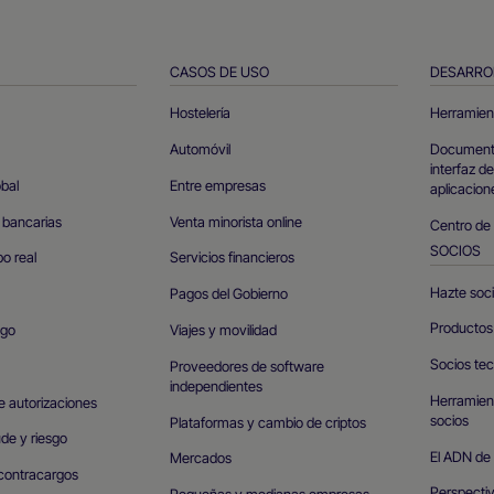
CASOS DE USO
DESARRO
Hostelería
Herramien
Automóvil
Documento
interfaz d
obal
Entre empresas
aplicacion
 bancarias
Venta minorista online
Centro de
SOCIOS
o real
Servicios financieros
Hazte soc
Pagos del Gobierno
Productos 
ago
Viajes y movilidad
Socios te
Proveedores de software
independientes
Herramient
e autorizaciones
socios
Plataformas y cambio de criptos
de y riesgo
El ADN de
Mercados
contracargos
Perspectiv