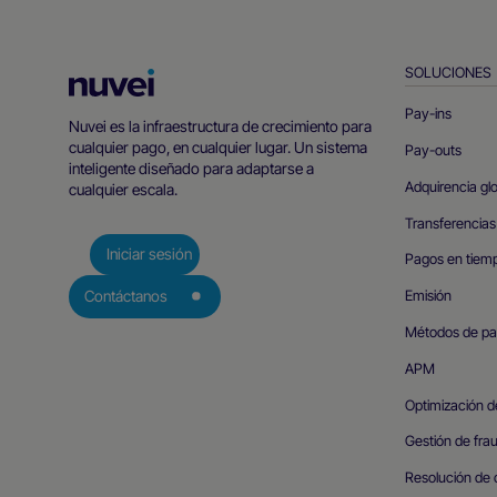
SOLUCIONES
Página
principal
Pay-ins
Nuvei es la infraestructura de crecimiento para
de
cualquier pago, en cualquier lugar. Un sistema
Pay-outs
Nuvei
inteligente diseñado para adaptarse a
Adquirencia gl
cualquier escala.
Transferencias
Iniciar sesión
Pagos en tiemp
Emisión
Contáctanos
Métodos de p
APM
Optimización d
Gestión de frau
Resolución de 