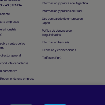
Información y políticas de Argentina
S Y ASISTENCIA
Información y políticas de Brasil
l cliente
Uso compartido de empresa en
para empresas
Japón
e la industria
Política de denuncia de
irregularidades
TO
Información bancaria
sobre ventas de los
tes
Licencias y certificaciones
 director general
Tarifas en Perú
 conducta canadiense
n corporativa
«Recomienda una empresa
e una vulnerabilidad de