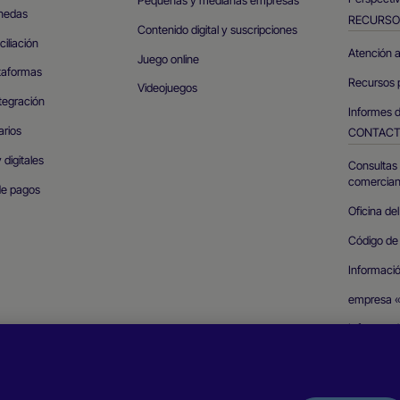
Pequeñas y medianas empresas
nedas
RECURSO
Contenido digital y suscripciones
iliación
Atención a
Juego online
taformas
Recursos 
Videojuegos
tegración
Informes d
arios
CONTAC
 digitales
Consultas 
comercian
de pagos
Oficina del
Código de
Informació
empresa 
Informar d
seguridad