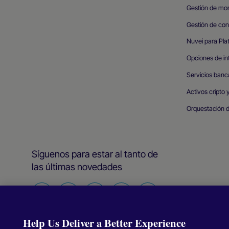
Gestión de mo
Gestión de conc
Nuvei para Pla
Opciones de in
Servicios banc
Activos cripto y
Orquestación 
Síguenos para estar al tanto de
las últimas novedades
Encuéntranos
Encuéntranos
Encuéntranos
Encuéntranos
Encuéntranos
en
en
en
en
en
Help Us Deliver a Better Experience
Facebook
Twitter
Instagram
LinkedIn
YouTube