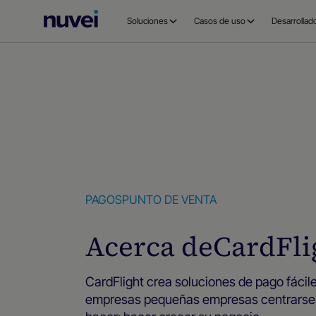
Página
Soluciones
Casos de uso
Desarrollad
principal
de
Nuvei
PAGOS
PUNTO DE VENTA
Acerca de
CardFli
CardFlight crea soluciones de pago fácil
empresas pequeñas empresas centrarse 