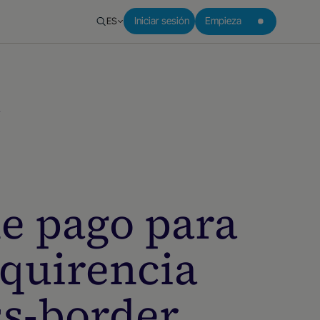
ES
Iniciar sesión
Empieza
r
de pago para
quirencia
ss-border