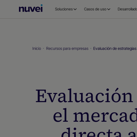
Página
Soluciones
Casos de uso
Desarrollad
principal
de
Nuvei
Inicio
Recursos para empresas
Evaluación de estrategias
Evaluación 
el merca
directa 