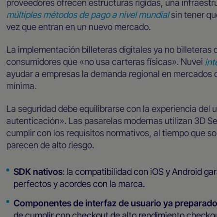
proveedores ofrecen estructuras rígidas, una infraes
múltiples métodos de pago a nivel mundial
sin tener qu
vez que entran en un nuevo mercado.
La implementación billeteras digitales ya no billeteras 
consumidores que «no usa carteras físicas». Nuvei
int
ayudar a empresas la demanda regional en mercados 
mínima.
La seguridad debe equilibrarse con la experiencia del us
autenticación». Las pasarelas modernas utilizan 3D Se
cumplir con los requisitos normativos, al tiempo que s
parecen de alto riesgo.
SDK nativos
: la compatibilidad con iOS y Android g
perfectos y acordes con la marca.
Componentes de interfaz de usuario ya preparad
de cumplir con checkout de alto rendimiento checkou