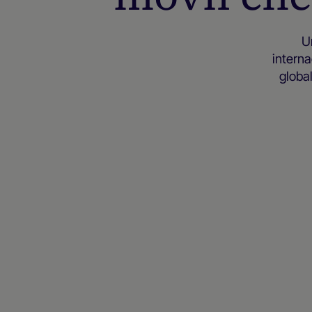
U
interna
globa