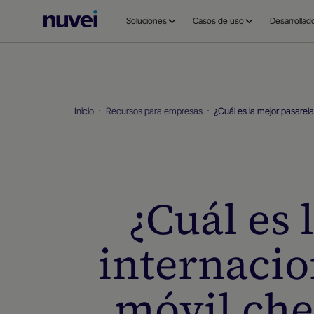
Página
Soluciones
Casos de uso
Desarrollad
principal
de
Nuvei
Inicio
Recursos para empresas
¿Cuál es la mejor pasarel
¿Cuál es 
internacio
móvil che