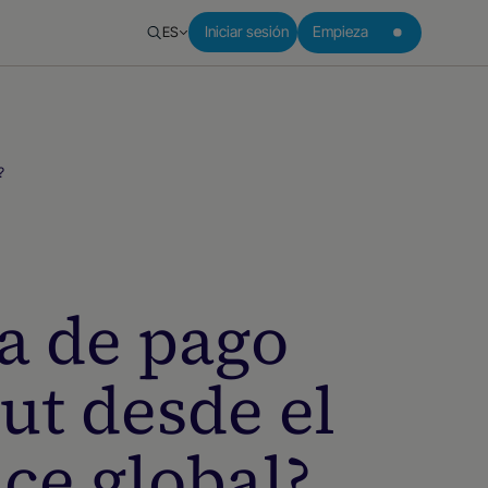
ES
Iniciar sesión
Empieza
?
la de pago
ut desde el
ce global?