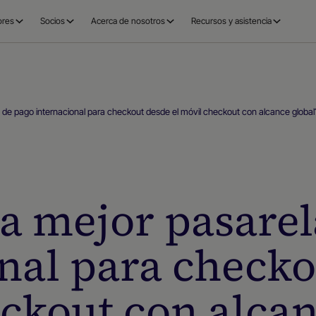
ores
Socios
Acerca de nosotros
Recursos y asistencia
a de pago internacional para checkout desde el móvil checkout con alcance global
la mejor pasare
nal para checko
ckout con alcan