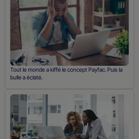
savoir
plus
sur
le
BLOG
poste
Tout le monde a kiffé le concept Payfac. Puis la
bulle a éclaté.
En
savoir
plus
sur
le
BLOG