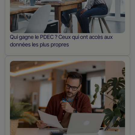
poste
Qui gagne le PDEC ? Ceux qui ont accès aux
données les plus propres
En
savoir
plus
sur
le
BLOG
poste