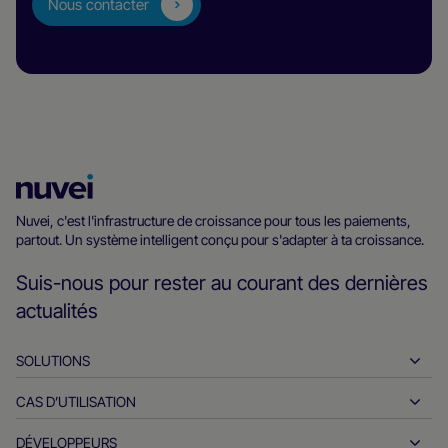
Nous contacter
Page
d’accueil
Nuvei, c'est l'infrastructure de croissance pour tous les paiements,
partout. Un système intelligent conçu pour s'adapter à ta croissance.
Nuvei
Suis-nous pour rester au courant des dernières
actualités
SOLUTIONS
CAS D’UTILISATION
Encaissements
Décaissements
DÉVELOPPEURS
L'hospitalité