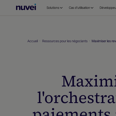
Page
Solutions
Cas d’utilisation
Développeu
d’accueil
Nuvei
Accueil
Ressources pour les négociants
Maximiser les rev
Maximis
l'orchestra
paiements 