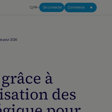
FR
Se connecter
Commence
que pour 2026
 grâce à
misation des
égique pour