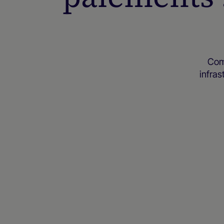
Com
infras