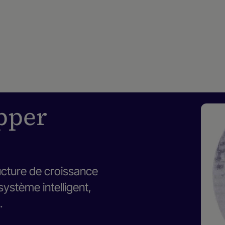
opper
ructure de croissance
ystème intelligent,
.