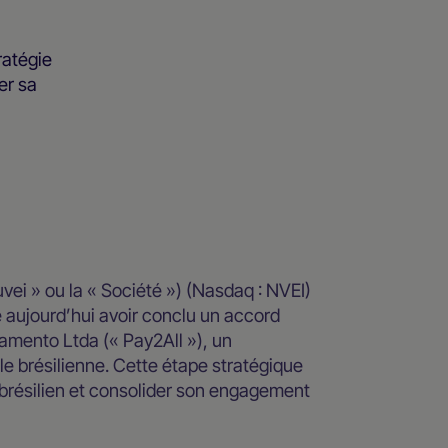
ratégie
er sa
vei » ou la « Société ») (Nasdaq : NVEI)
 aujourd’hui avoir conclu un accord
agamento Ltda (« Pay2All »), un
e brésilienne. Cette étape stratégique
 brésilien et consolider son engagement