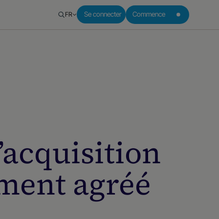
FR
Se connecter
Commence
’acquisition
ement agréé