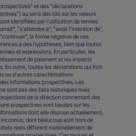
rospectives" et des "déclarations
ctives") au sens des lois sur les valeurs
nt identifiées par l'utilisation de termes
rrait", "s'attendre à", "avoir l'intention de",
ou "continuer", la forme négative de ces
férences à des hypothèses, bien que toutes
rmes et expressions. En particulier, les
ablissement de paiement et les impacts
. En outre, toutes les déclarations qui font
ns ou d'autres caractérisations
des informations prospectives. Les
e sont pas des faits historiques mais
 projections de la direction concernant des
ons prospectives sont basées sur les
informations dont elle dispose actuellement,
et inconnus, dont beaucoup sont hors de
ultats réels diffèrent matériellement de
ormations prospectives. Ces risques et