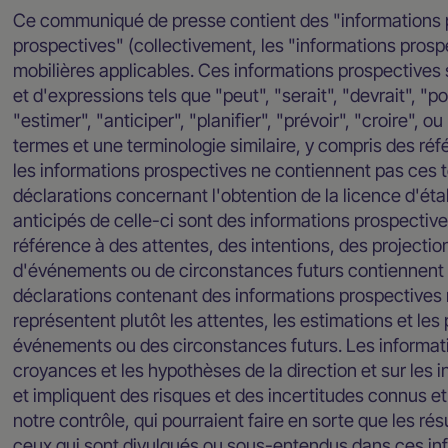
Ce communiqué de presse contient des "informations p
prospectives" (collectivement, les "informations prospe
mobilières applicables. Ces informations prospectives so
et d'expressions tels que "peut", "serait", "devrait", "pou
"estimer", "anticiper", "planifier", "prévoir", "croire", 
termes et une terminologie similaire, y compris des ré
les informations prospectives ne contiennent pas ces te
déclarations concernant l'obtention de la licence d'ét
anticipés de celle-ci sont des informations prospectives
référence à des attentes, des intentions, des projectio
d'événements ou de circonstances futurs contiennent 
déclarations contenant des informations prospectives n
représentent plutôt les attentes, les estimations et les
événements ou des circonstances futurs. Les informati
croyances et les hypothèses de la direction et sur les 
et impliquent des risques et des incertitudes connus 
notre contrôle, qui pourraient faire en sorte que les rés
ceux qui sont divulgués ou sous-entendus dans ces inf