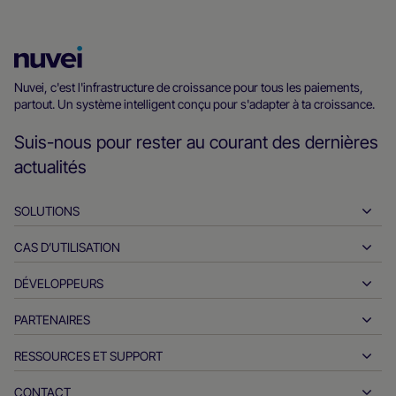
Page
d’accueil
Nuvei, c'est l'infrastructure de croissance pour tous les paiements,
partout. Un système intelligent conçu pour s'adapter à ta croissance.
Nuvei
Suis-nous pour rester au courant des dernières
actualités
SOLUTIONS
CAS D’UTILISATION
Encaissements
Décaissements
DÉVELOPPEURS
L'hospitalité
Acquisition internationale
Automobile
PARTENAIRES
Outils pour les développeurs
Virements bancaires
B2B
Documents de référence API
RESSOURCES ET SUPPORT
Devenez partenaire
Paiements en temps réel
Vente en ligne
Centre de documentation
Produits et solutions des partenaires
CONTACT
Assistance client