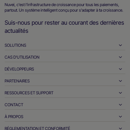
d’accueil
Nuvei, c'est l'infrastructure de croissance pour tous les paiements,
partout. Un système intelligent conçu pour s'adapter à ta croissance.
Nuvei
Suis-nous pour rester au courant des dernières
actualités
SOLUTIONS
CAS D’UTILISATION
Encaissements
Décaissements
DÉVELOPPEURS
L'hospitalité
Acquisition internationale
Automobile
PARTENAIRES
Outils pour les développeurs
Virements bancaires
B2B
Documents de référence API
RESSOURCES ET SUPPORT
Devenez partenaire
Paiements en temps réel
Vente en ligne
Centre de documentation
Produits et solutions des partenaires
CONTACT
Assistance client
Délivrance
Services financiers
Partenaires technologiques
Ressources pour les négociants
À PROPOS
Questions sur les ventes des commerçants
Modes de paiement
Paiements du gouvernement
Outils et support partenaires
Rapports sectoriels
Bureau du PDG
RÉGLEMENTATION ET CONFORMITÉ
APM
Qui sommes-nous?