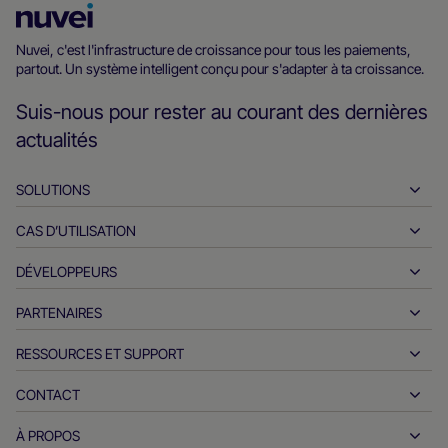
Page
d’accueil
Nuvei, c'est l'infrastructure de croissance pour tous les paiements,
partout. Un système intelligent conçu pour s'adapter à ta croissance.
Nuvei
Suis-nous pour rester au courant des dernières
actualités
SOLUTIONS
CAS D’UTILISATION
Encaissements
Décaissements
DÉVELOPPEURS
L'hospitalité
Acquisition internationale
Automobile
PARTENAIRES
Outils pour les développeurs
Virements bancaires
B2B
Documents de référence API
RESSOURCES ET SUPPORT
Devenez partenaire
Paiements en temps réel
Vente en ligne
Centre de documentation
Produits et solutions des partenaires
CONTACT
Assistance client
Délivrance
Services financiers
Partenaires technologiques
Ressources pour les négociants
À PROPOS
Questions sur les ventes des commerçants
Modes de paiement