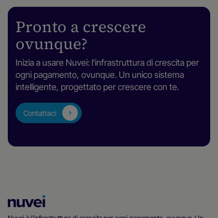
Pronto a crescere
ovunque?
Inizia a usare Nuvei: l'infrastruttura di crescita per
ogni pagamento, ovunque. Un unico sistema
intelligente, progettato per crescere con te.
Contattaci
Homepage
di
Nuvei è l'infrastruttura di crescita per ogni pagamento, ovunque. Un