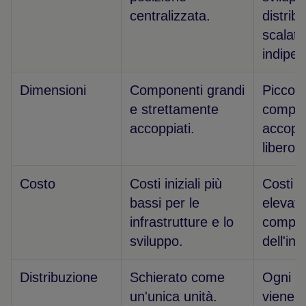
centralizzata.
distribu
scalati
indipe
Dimensioni
Componenti grandi
Piccoli
e strettamente
compon
accoppiati.
accopp
libero.
Costo
Costi iniziali più
Costi in
bassi per le
elevati 
infrastrutture e lo
comple
sviluppo.
dell'inf
Distribuzione
Schierato come
Ogni se
un'unica unità.
viene d