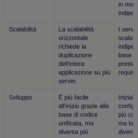
in mod
indipe
Scalabilità
La scalabilità
I servi
orizzontale
scalati
richiede la
indipen
duplicazione
base al
dell'intera
prestaz
applicazione su più
requisit
server.
Sviluppo
È più facile
Inizial
all'inizio grazie alla
configu
base di codice
più co
unificata, ma
ma lo s
diventa più
diventa