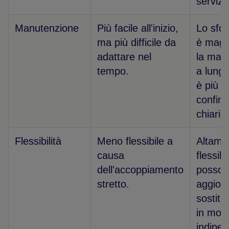
servizi 
Manutenzione
Più facile all'inizio,
Lo sfor
ma più difficile da
è magg
adattare nel
la manu
tempo.
a lung
è più e
confini 
chiari.
Flessibilità
Meno flessibile a
Altame
causa
flessibi
dell'accoppiamento
posson
stretto.
aggiorn
sostitui
in mod
indipe