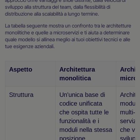
approccio offre vantaggi e sfide distinte, dalla velocità di
sviluppo alla struttura del team, dalla flessibilità di
distribuzione alla scalabilità a lungo termine.
La tabella seguente mostra un confronto tra le architetture
monolitiche e quelle a microservizi e ti aiuta a determinare
quale modello si allinea meglio ai tuoi obiettivi tecnici e alle
tue esigenze aziendali.
Aspetto
Architettura
Archit
monolitica
micros
Struttura
Un'unica base di
Archite
codice unificata
modula
che ospita tutte le
multi-t
funzionalità e i
servizi
moduli nella stessa
che ve
posizione
sviluppa