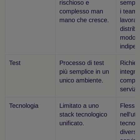
rischioso e
sempli
complesso man
i team
mano che cresce.
lavorar
distribu
modo
indipe
Test
Processo di test
Richied
più semplice in un
integra
unico ambiente.
comples
servizi
Tecnologia
Limitato a uno
Flessibi
stack tecnologico
nell'uti
unificato.
tecnolo
diverse