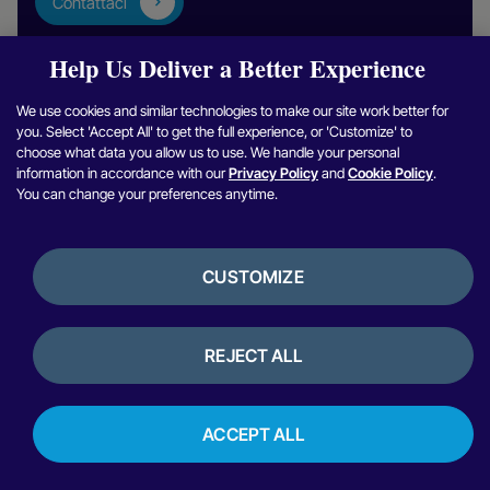
Contattaci
Help Us Deliver a Better Experience
We use cookies and similar technologies to make our site work better for
you. Select 'Accept All' to get the full experience, or 'Customize' to
choose what data you allow us to use. We handle your personal
information in accordance with our
Privacy Policy
and
Cookie Policy
.
You can change your preferences anytime.
Homepage
di
Nuvei è l'infrastruttura di crescita per ogni pagamento, ovunque. Un
unico sistema intelligente progettato per crescere con te.
Nuvei
CUSTOMIZE
Seguici per gli ultimi aggiornamenti
REJECT ALL
SOLUZIONI
CASI D'USO
Pagamenti in entrata
ACCEPT ALL
Pagamenti in uscita
PROGRAMMATORI
Ospitalità
Acquisizione globale