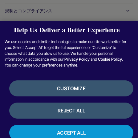
決済方法
政府からの支払い
パートナーツール＆サポート
業界レポート
最高経営責任者室
規制とコンプライアンス
APM
当社について
旅行＆モビリティ
パートナー DNA
カナダ行動規範
オーソリ最適化
採用情報
独立系ソフトウェアベンダー
アクセシビリティに関する声明
Help Us Deliver a Better Experience
パートナーの洞察
ログイン
お問い合わせ
企業情報
不正行為＆リスク管理
ケーススタディ
暗号通貨プラットフォーム＆両替
現代奴隷制対策報告（英国）
We use cookies and similar technologies to make our site work better for
加盟店紹介プログラム
チャージバックの解決
ブログ
マーケットプレイス
現代奴隷制対策に関する報告（カナダ）
you. Select 'Accept All' to get the full experience, or 'Customize' to
Facebook
X（Twitter）
Instagram
Linkedin
Y
セキュリティ脆弱性の報告
choose what data you allow us to use. We handle your personal
通貨管理
ニュースルーム
中小企業
アルゼンチンの情報と方針
information in accordance with our
Privacy Policy
and
Cookie Policy
.
照合管理
You can change your preferences anytime.
インタビュー＆ウェビナー
デジタルコンテンツ＆サブスクリプション
ブラジルの情報と方針
プライバシー通知
プラットフォーム用ヌヴェイ
オンラインゲーム
日本における加盟店情報の共同利用
クッキーポリシー
統合オプション
CUSTOMIZE
ビデオゲーム
内部通報に関する方針
バンキングサービス
利用規約
銀行開示情報
暗号通貨＆デジタル資産
レビュー＆お客様の声
REJECT ALL
ライセンスおよび認証
決済オーケストレーション
ペルーにおける金利
Copyright © Nuvei –
2026年
、無断転載・複製を禁じます。
ACCEPT ALL