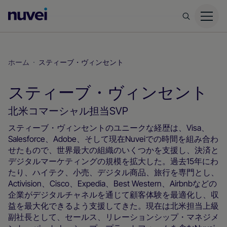
Nuvei
ホ
ー
ム
ホーム
スティーブ・ヴィンセント
ペ
ー
スティーブ・ヴィンセント
ジ
北米コマーシャル担当SVP
スティーブ・ヴィンセントのユニークな経歴は、Visa、
Salesforce、Adobe、そして現在Nuveiでの時間を組み合わ
せたもので、世界最大の組織のいくつかを支援し、決済と
デジタルマーケティングの規模を拡大した。過去15年にわ
たり、ハイテク、小売、デジタル商品、旅行を専門とし、
Activision、Cisco、Expedia、Best Western、Airbnbなどの
企業がデジタルチャネルを通じて顧客体験を最適化し、収
益を最大化できるよう支援してきた。現在は北米担当上級
副社長として、セールス、リレーションシップ・マネジメ