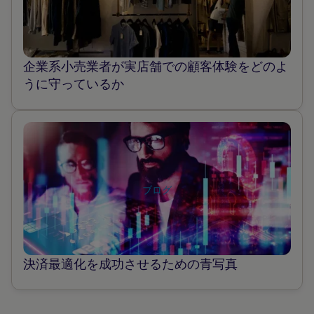
い
て
も
企業系小売業者が実店舗での顧客体験をどのよ
っ
うに守っているか
と
読
む
ポ
ス
ト
ブログ
に
つ
い
て
決済最適化を成功させるための青写真
も
っ
と