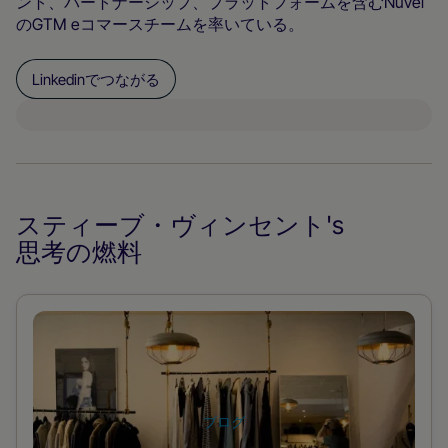
ント、パートナーシップ、プラットフォームを含むNuvei
のGTM eコマースチームを率いている。
Linkedinでつながる
スティーブ・ヴィンセント
's
思考の燃料
ポ
ス
ト
に
ブログ
つ