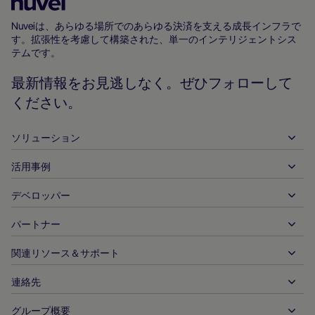
Nuvei
ホ
Nuveiは、あらゆる場所でのあらゆる決済を支える成長インフラで
す。拡張性を考慮して構築された、単一のインテリジェントシス
ー
テムです。
ム
ペ
最新情報をお見逃しなく。ぜひフォローして
ー
ください。
ジ
ソリューション
活用事例
入金
出金
デベロッパー
ホスピタリティ
グローバルなアクワイアリング
自動車
パートナー
デベロッパーツール
銀行振込
企業間（B2B）
API 参照ドキュメント
関連リソース＆サポート
当社との提携
リアルタイム決済
オンライン小売
ドキュメントセンター
パートナー製品＆ソリューション
連絡先
お客様サポート
発行
金融サービス
技術パートナー
加盟店向けリソース
グループ概要
販売に関するお問い合わせ