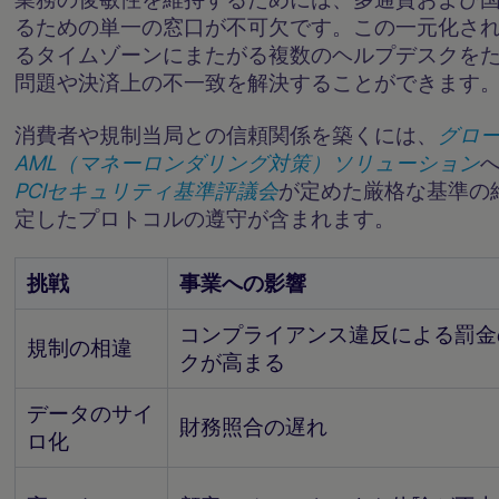
るための単一の窓口が不可欠です。この一元化さ
るタイムゾーンにまたがる複数のヘルプデスクを
問題や決済上の不一致を解決することができます
消費者や規制当局との信頼関係を築くには、
グロ
AML（マネーロンダリング対策）ソリューション
PCIセキュリティ基準評議会
が定めた厳格な基準の
定したプロトコルの遵守が含まれます。
挑戦
事業への影響
コンプライアンス違反による罰金
規制の相違
クが高まる
データのサイ
財務照合の遅れ
ロ化