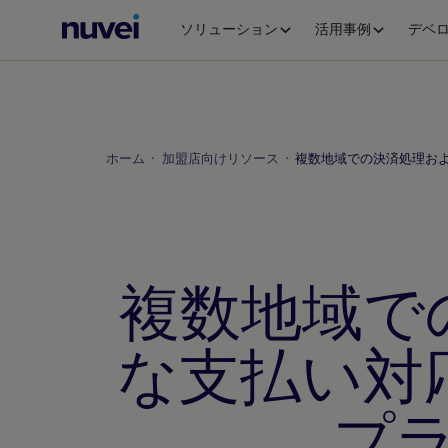
Nuvei
ソリューション
活用事例
デベ
ホ
ー
ム
ペ
ー
ホーム
加盟店向けリソース
複数地域での決済処理お
ジ
複数地域で
な支払い対
プ