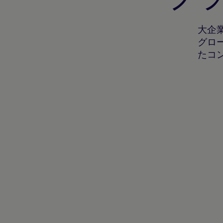
大企
グロ
たコ