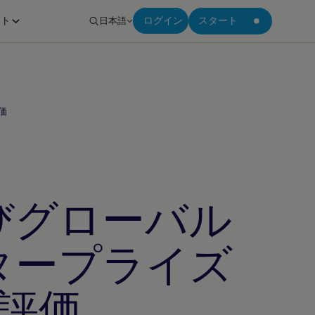
ート
日本語
ログイン
スタート
価
びグローバル
タープライズ
評価