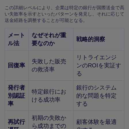
この詳細レベルにより、企業は特定の銀行が国際送金で高
い失敗率を示すといったパターンを発見し、それに応じて
送金経路を調整することが可能となる。
メート
なぜそれが重
戦略的洞察
ル法
要なのか
リトライエンジ
失敗した販売
回復率
ンのROIを実証す
の救済率
る
発行者
銀行のシステム
特定銀行にお
別認証
的な問題を特定
ける成功率
率
する
初期の失敗か
再試行
顧客体験を最適
ら成功までの