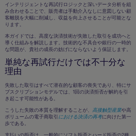
インテリジェントな再試行ロジックと深いデータ分析を組
み合わせることで、販売者は手動介入なしに意図しない顧
客離脱を大幅に削減し、収益を向上させることが可能とな
ります。
本ガイドでは、高度な決済技術が失敗した取引を成功へと
導く仕組みを解説します。技術的な不具合や銀行の一時的
な問題が、貴社の成長の妨げにならないよう保証します。
単純な再試行だけでは不十分な
理由
失敗した取引はすべて潜在的な顧客の喪失であり、特にサ
ブスクリプションモデルでは、1回の決済拒否が解約を引
き起こす可能性がある。
こうした失敗の本質を理解することが、
高接触型産業
や高
ボリュームの電子商取引
における決済の再考
に向けた第一
歩である。
支払いの拒否は、一般的にソフト拒否とハード拒否の2種