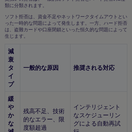
類に分類されます。
ソフト拒否は、資金不足やネットワークタイムアウトとい
った一時的な問題によって発生します。一方、ハード拒否
は、盗難カードや口座閉鎖といった恒久的な問題によって
生じます。
減
衰
タ
一般的な原因
推奨される対応
イ
プ
緩
や
インテリジェント
残高不足、技術
か
なスケジューリン
的なエラー、限
な
グによる自動再試
度額超過
減
行