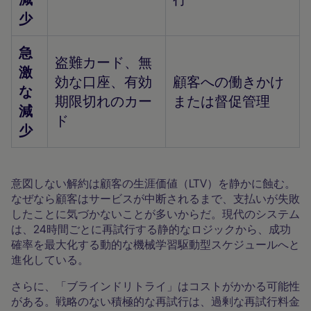
少
急
盗難カード、無
激
効な口座、有効
顧客への働きかけ
な
期限切れのカー
または督促管理
減
ド
少
意図しない解約は顧客の生涯価値（LTV）を静かに蝕む。
なぜなら顧客はサービスが中断されるまで、支払いが失敗
したことに気づかないことが多いからだ。現代のシステム
は、24時間ごとに再試行する静的なロジックから、成功
確率を最大化する動的な機械学習駆動型スケジュールへと
進化している。
さらに、「ブラインドリトライ」はコストがかかる可能性
がある。戦略のない積極的な再試行は、過剰な再試行料金