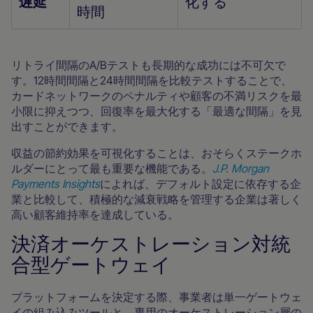
遅延
化する
時間
リトライ間隔のA/Bテストも長期的な成功には不可欠で
す。12時間間隔と24時間間隔を比較テストすることで、
カードネットワークのペナルティや顧客の不満リスクを最
小限に抑えつつ、回復率を最大化する「最適な間隔」を見
出すことができます。
収益の節約効果を可視化することは、おそらくステークホ
ルダーにとって最も重要な機能である。
J.P. Morgan
Payments Insights
によれば、デフォルト設定に依存する企
業と比較して、積極的な減衰戦略を管理する企業は著しく
高い顧客維持率を達成している。
決済オーケストレーション対統
合型ゲートウェイ
プラットフォームを決定する際、事業者は単一ゲートウェ
イの組み込みツールと、専用のオーケストレーション層の