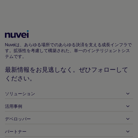
Nuvei
ホ
Nuveiは、あらゆる場所でのあらゆる決済を支える成長インフラで
す。拡張性を考慮して構築された、単一のインテリジェントシス
ー
テムです。
ム
ペ
最新情報をお見逃しなく。ぜひフォローして
ー
ください。
ジ
ソリューション
活用事例
入金
出金
デベロッパー
ホスピタリティ
グローバルなアクワイアリング
自動車
パートナー
デベロッパーツール