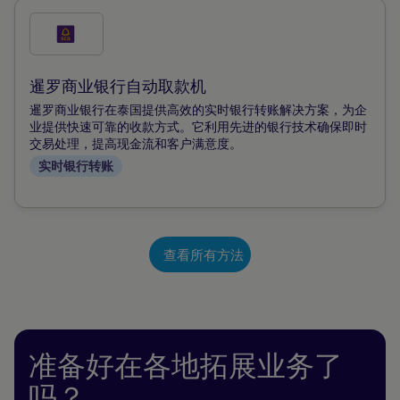
勾
选
此
暹罗商业银行自动取款机
付
暹罗商业银行在泰国提供高效的实时银行转账解决方案，为企
款
业提供快速可靠的收款方式。它利用先进的银行技术确保即时
交易处理，提高现金流和客户满意度。
方
实时银行转账
式
查看所有方法
准备好在各地拓展业务了
吗？