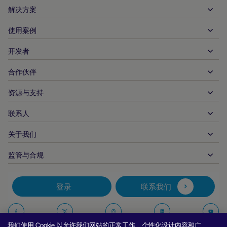
解决方案
使用案例
入账
支出
开发者
接待服务
全球收单
汽车
合作伙伴
开发者工具
银行转账
企业对企业
API 参考文件
资源与支持
与我们合作
实时支付
在线零售
文件资料中心
合作伙伴产品和解决方案
联系人
客户支持
发布
金融服务
技术合作伙伴
商家资源
关于我们
商户销售咨询
付款方式
政府付款
合作伙伴的工具与支持
行业报告
首席执行官办公室
监管与合规
APM
业务概况
旅行与交通
合作伙伴 DNA
加拿大行为准则
授权优化
招贤纳士
独立软件供货商
无障碍声明
合作伙伴见解
登录
联系我们
公司信息
欺诈与风险管理
案例研究
加密货币平台与兑换
反现代奴隶制报告（英国）
推荐商户计划
拒付解决方案
博客
市场
反现代奴隶制报告（加拿大）
在
在
在
在
报告安全漏洞
我们使用 Cookie 以允许我们网站的正常工作、个性化设计内容和广
币种管理
新闻室