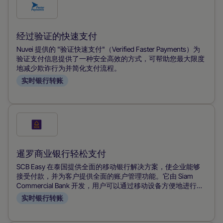
勾
选
此
经过验证的快速支付
付
Nuvei 提供的 "验证快速支付"（Verified Faster Payments）为
款
验证支付信息提供了一种安全高效的方式，可帮助您最大限度
地减少欺诈行为并简化支付流程。
方
实时银行转账
式
勾
选
此
暹罗商业银行轻松支付
付
SCB Easy 在泰国提供全面的移动银行解决方案，使企业能够
款
接受付款，并为客户提供全面的账户管理功能。它由 Siam
Commercial Bank 开发，用户可以通过移动设备方便地进行支
方
付、转账和账户管理，从而简化商家和消费者的金融交易。
实时银行转账
式