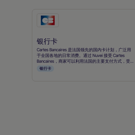
勾
选
此
银行卡
付
款
Cartes Bancaires 是法国领先的国内卡计划，广泛用
方
于全国各地的日常消费。通过 Nuvei 接受 Cartes
Bancaires，商家可以利用法国的主要支付方式，受益
式
于强大的本地授权率，享受比国际卡网络更低的计划
银行卡
费用，并通过一个统一的平台有效地管理欺诈和扣
款。