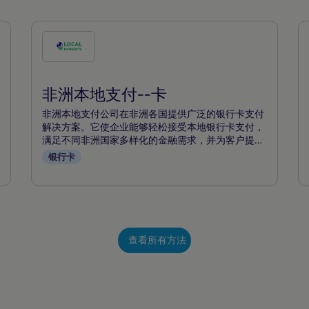
勾
选
此
非洲本地支付--卡
付
款
非洲本地支付公司在非洲各国提供广泛的银行卡支付
方
解决方案。它使企业能够轻松接受本地银行卡支付，
满足不同非洲国家多样化的金融需求，并为客户提供
式
熟悉、方便的支付选择。
银行卡
查看所有方法