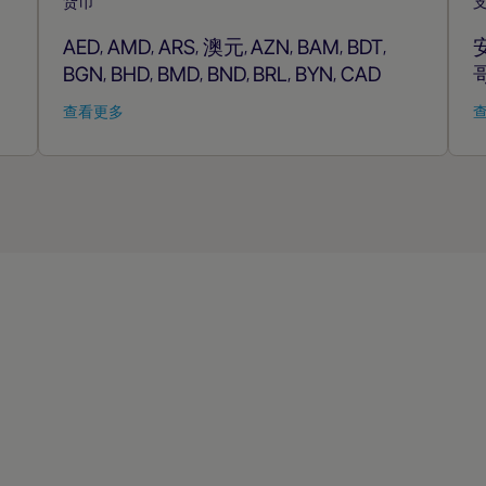
货币
AED
AMD
ARS
澳元
AZN
BAM
BDT
,
,
,
,
,
,
,
BGN
BHD
BMD
BND
BRL
BYN
CAD
,
,
,
,
,
,
查看更多