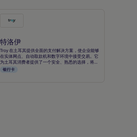
勾
选
此
特洛伊
付
款
Troy 在土耳其提供全面的支付解决方案，使企业能够
方
在实体网点、自动取款机和数字环境中接受交易。它
为土耳其消费者提供了一个安全、熟悉的选择，将广
式
泛的接受度与强大的安全性结合起来，既适用于现场
银行卡
购物，也适用于网上购物。