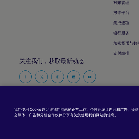
对账管理
努维平台
集成选项
银行服务
加密货币与数
支付编排
关注我们，获取最新动态
在
在
在
在
在
Facebook
Twitter
Instagram
Linkedin
Youtube
上
上
上
上
上
关
关
关
关
关
我们使用 Cookie 以允许我们网站的正常工作、个性化设计内容和广告、
注
注
注
注
注
交媒体、广告和分析合作伙伴分享有关您使用我们网站的信息。
版权所有 © Nuvei – 保留所有权利
2026
。
我
我
我
我
我
们
们
们
们
们