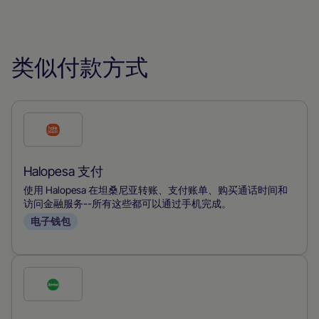
类似付款方式
勾
选
此
Halopesa 支付
付
使用 Halopesa 在坦桑尼亚转账、支付账单、购买通话时间和
款
访问金融服务--所有这些都可以通过手机完成。
电子钱包
方
式
勾
选