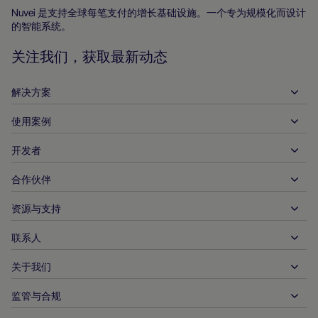
主
Nuvei 是支持全球每笔支付的增长基础设施。一个专为规模化而设计
的智能系统。
页
关注我们，获取最新动态
解决方案
使用案例
入账
支出
开发者
接待服务
全球收单
汽车
合作伙伴
开发者工具
银行转账
企业对企业
API 参考文件
资源与支持
与我们合作
实时支付
在线零售
文件资料中心
合作伙伴产品和解决方案
联系人
客户支持
发布
金融服务
技术合作伙伴
商家资源
关于我们
商户销售咨询
付款方式
政府付款
合作伙伴的工具与支持
行业报告
首席执行官办公室
监管与合规
APM
业务概况
旅行与交通
合作伙伴 DNA
加拿大行为准则