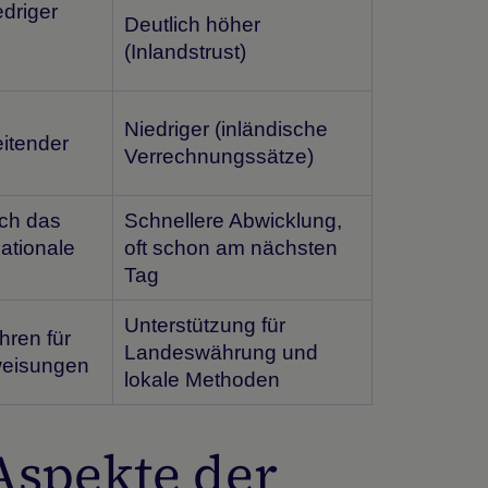
edriger
Deutlich höher
(Inlandstrust)
e
Niedriger (inländische
itender
Verrechnungssätze)
ich das
Schnellere Abwicklung,
nationale
oft schon am nächsten
Tag
Unterstützung für
ren für
Landeswährung und
weisungen
lokale Methoden
Aspekte der