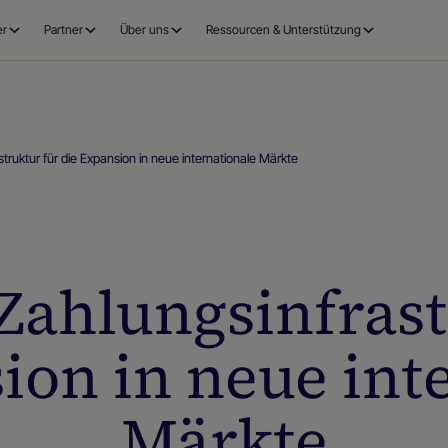
er
Partner
Über uns
Ressourcen & Unterstützung
truktur für die Expansion in neue internationale Märkte
 Zahlungsinfrast
ion in neue int
Märkte