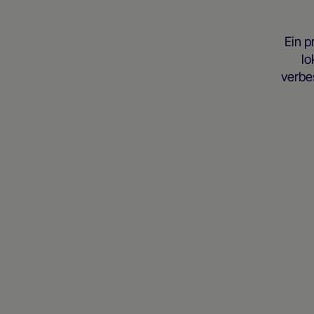
Ein p
lo
verbe