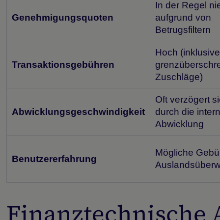
In der Regel ni
Genehmigungsquoten
aufgrund von
Betrugsfiltern
Hoch (inklusiv
Transaktionsgebühren
grenzüberschre
Zuschläge)
Oft verzögert s
Abwicklungsgeschwindigkeit
durch die inter
Abwicklung
Mögliche Gebüh
Benutzererfahrung
Auslandsüber
Finanztechnische 