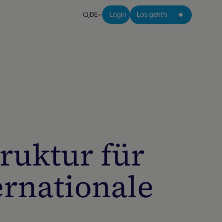
DE
Login
Los geht's
ruktur für
ernationale