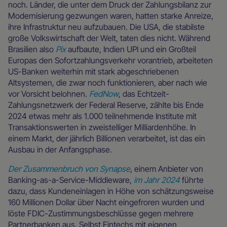
noch. Länder, die unter dem Druck der Zahlungsbilanz zur
Modernisierung gezwungen waren, hatten starke Anreize,
ihre Infrastruktur neu aufzubauen. Die USA, die stabilste
große Volkswirtschaft der Welt, taten dies nicht. Während
Brasilien also
Pix
aufbaute, Indien UPI und ein Großteil
Europas den Sofortzahlungsverkehr vorantrieb, arbeiteten
US-Banken weiterhin mit stark abgeschriebenen
Altsystemen, die zwar noch funktionieren, aber nach wie
vor Vorsicht belohnen.
FedNow
, das Echtzeit-
Zahlungsnetzwerk der Federal Reserve, zählte bis Ende
2024 etwas mehr als 1.000 teilnehmende Institute mit
Transaktionswerten in zweistelliger Milliardenhöhe. In
einem Markt, der jährlich Billionen verarbeitet, ist das ein
Ausbau in der Anfangsphase.
Der Zusammenbruch von Synapse
, einem Anbieter von
Banking-as-a-Service-Middleware,
im Jahr 2024
führte
dazu, dass Kundeneinlagen in Höhe von schätzungsweise
160 Millionen Dollar über Nacht eingefroren wurden und
löste FDIC-Zustimmungsbeschlüsse gegen mehrere
Partnerbanken aus. Selbst Fintechs mit eigenen