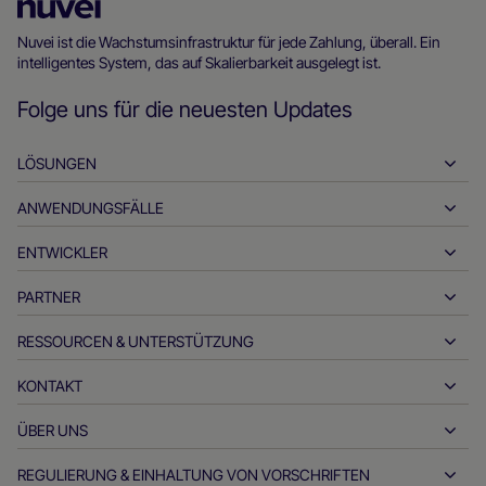
Nuvei
Homepage
Nuvei ist die Wachstumsinfrastruktur für jede Zahlung, überall. Ein
intelligentes System, das auf Skalierbarkeit ausgelegt ist.
Folge uns für die neuesten Updates
LÖSUNGEN
ANWENDUNGSFÄLLE
Einzahlungen
Auszahlungen
ENTWICKLER
Gastfreundschaft
Globales Acquiring
Automobilindustrie
PARTNER
Entwickler-Tools
Banküberweisungen
Business-to-Business
API-Referenzdokumente
RESSOURCEN & UNTERSTÜTZUNG
Werden Sie unser Partner
Echtzeit-Zahlungen
Online-Handel
Dokumentationsstelle
Partnerprodukte und -lösungen
KONTAKT
Kundensupport
Ausstellen
Finanzdienstleistungen
Technologie-Partner
Ressourcen für Händler
ÜBER UNS
Fragen zu Händlerverkäufen
Zahlungsmethoden
Zahlungen der Regierung
Partner-Tools und -Unterstützung
Branchenberichte
Büro des CEO
REGULIERUNG & EINHALTUNG VON VORSCHRIFTEN
APM
Wer wir sind
Reisen & Mobilität