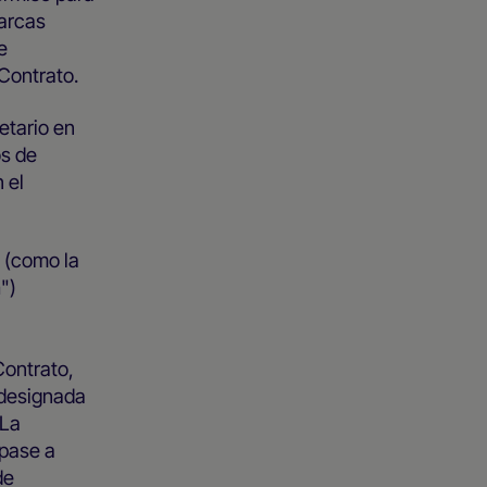
marcas
e
e Contrato.
etario en
os de
 el
 (como la
a
")
Contrato,
 designada
 La
 pase a
de