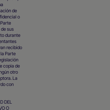
ha
lación de
fidencial o
 Parte
 de sus
nto durante
sentantes
yan recibido
la Parte
egislación
e copia de
ingún otro
ptora. La
rdo con
D DEL
VO O