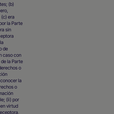
es; (b)
cero,
 (c) era
por la Parte
ra sin
ceptora
la
o de
ún caso con
 de la Parte
 derechos o
ción
 conocer la
erechos o
rmación
e; (ii) por
 en virtud
Receptora,