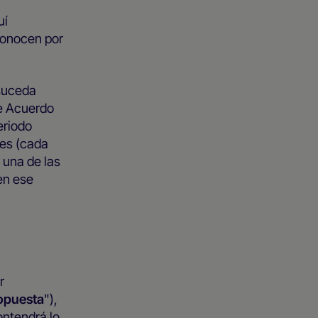
uí
econocen por
 suceda
te Acuerdo
eriodo
ses (cada
 una de las
 en ese
r
opuesta
"),
ontendrá lo