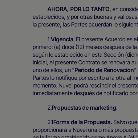
AHORA, POR LO TANTO
, en consid
establecidos, y por otras buenas y valiosa
la presente, las Partes acuerdan lo siguient
1.
Vigencia
. El presente Acuerdo es e
primero: (a) doce (12) meses después de la 
según lo establecido en esta Sección (dicho
Inicial, el presente Contrato se renovará
uno de ellos, un "
Periodo de Renovación
"
Partes lo notifique por escrito a la otra al 
momento. Nuvei podrá rescindir el presente
inmediatamente después de notificarlo por 
2.
Propuestas de marketing.
2.1
Forma de la Propuesta.
Salvo que 
proporcionará a Nuvei una o más propuesta
en la forma establecida como Anexo A (el "