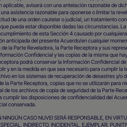
ón aplicable, avisará con una antelación razonable de dic
 una asistencia razonable para oponerse o limitar la reve
citud de una orden cautelar o judicial, un tratamiento con
 que pueda estar disponible dadas las circunstancias. La
ncumplimiento de esta Sección 4 causado por cualquiera
ción anticipada del presente Acuerdo/en cualquier mome
a de la Parte Reveladora, la Parte Receptora y sus repre
nformación Confidencial y las copias de la misma que ha
eceptora podrá conservar la Información Confidencial de 
lir y en la medida en que sea necesario para cumplir la l
hivo en los sistemas de recuperación de desastres y/o d
e la Parte Receptora, copias que no se utilizarán para n
al de los archivos de copia de seguridad de la Parte Rece
 cumplir las disposiciones de confidencialidad del Acue
cial conservada.
N NINGÚN CASO NUVEI SERÁ RESPONSABLE, EN VIRTU
PECIAL, INDIRECTO, INCIDENTAL, EJEMPLAR, PUNITI