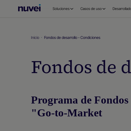
Página
Soluciones
Casos de uso
Desarrollad
principal
de
Nuvei
Inicio
Fondos de desarrollo - Condiciones
Fondos de d
Programa de Fondos p
"Go-to-Market