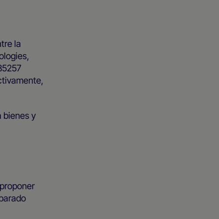
tre la
ologies,
 85257
ectivamente,
 bienes y
 proponer
eparado