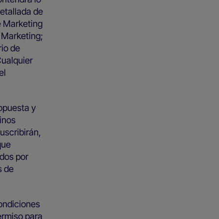
detallada de
de Marketing
e Marketing;
rio de
Cualquier
el
opuesta y
inos
uscribirán,
que
idos por
s de
condiciones
ermiso para