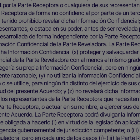
 por la Parte Receptora o cualquiera de sus representant
e Receptora de forma no confidencial por parte de un ter
tenido prohibido revelar dicha Información Confidencial;
esentantes, o estaba en su poder, antes de ser revelada 
desarrollada de forma independiente por la Parte Recepto
formación Confidencial de la Parte Reveladora. La Parte Re
cha Información Confidencial (x) proteger y salvaguardar 
ncial de la Parte Reveladora con al menos el mismo grad
egería su propia Información Confidencial, pero en ning
nte razonable; (y) no utilizar la Información Confidencial
o se utilice, para ningún fin distinto del ejercicio de sus
ud del presente Acuerdo; y (z) no revelará dicha Informa
 los representantes de la Parte Receptora que necesiten
Parte Receptora, o actuar en su nombre, a ejercer sus d
sente Acuerdo. La Parte Receptora podrá divulgar la Info
 obligada a hacerlo (i) en virtud de la legislación aplicabl
agencia gubernamental de jurisdicción competente; o (iii)
uladora, pero en cada uno de los casos (i)-(iii) la Parte 