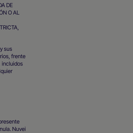
DA DE
ÓN O AL
TRICTA,
 y sus
ios, frente
 incluidos
lquier
 presente
 nula. Nuvei