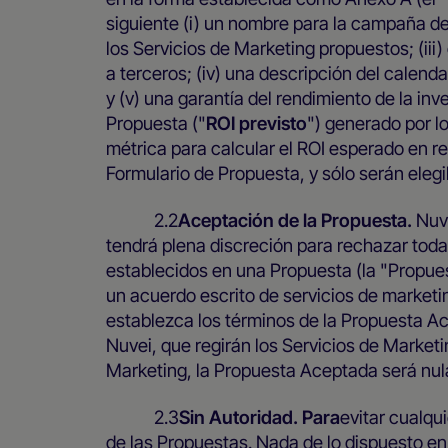
siguiente (i) un nombre para la campaña de
los Servicios de Marketing propuestos; (iii)
a terceros; (iv) una descripción del calenda
y (v) una garantía del rendimiento de la in
Propuesta ("
ROI previsto
") generado por l
métrica para calcular el ROI esperado en re
Formulario de Propuesta, y sólo serán elegi
2.2
Aceptación de la Propuesta.
Nuv
tendrá plena discreción para rechazar toda
establecidos en una Propuesta (la "Propue
un acuerdo escrito de servicios de marketi
establezca los términos de la Propuesta A
Nuvei, que regirán los Servicios de Marketi
Marketing, la Propuesta Aceptada será nula
2.3
Sin Autoridad. Para
evitar cualqu
de las Propuestas. Nada de lo dispuesto e