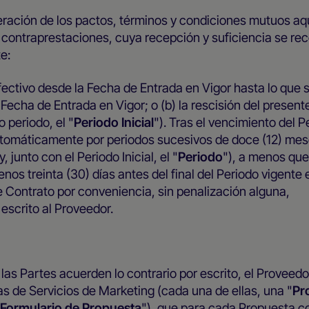
eración de los pactos, términos y condiciones mutuos aq
s contraprestaciones, cuya recepción y suficiencia se r
e:
fectivo desde la Fecha de Entrada en Vigor hasta lo que
Fecha de Entrada en Vigor; o (b) la rescisión del presen
 periodo, el "
Periodo Inicial
"). Tras el vencimiento del P
 automáticamente por periodos sucesivos de doce (12) me
 y, junto con el Periodo Inicial, el "
Periodo
"), a menos que
menos treinta (30) días antes del final del Periodo vigente
 Contrato por conveniencia, sin penalización alguna,
escrito al Proveedor.
las Partes acuerden lo contrario por escrito, el Proveedo
s de Servicios de Marketing (cada una de ellas, una "
Pr
Formulario de Propuesta
"), que para cada Propuesta c