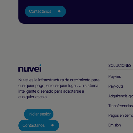
Contáctanos
SOLUCIONES
Página
principal
Pay-ins
Nuvei es la infraestructura de crecimiento para
de
cualquier pago, en cualquier lugar. Un sistema
Pay-outs
Nuvei
inteligente diseñado para adaptarse a
Adquirencia gl
cualquier escala.
Transferencias
Iniciar sesión
Pagos en tiemp
Emisión
Contáctanos