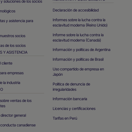
y soluciones de los socios
Declaración de accesibilidad
cnológicos
Informes sobre la lucha contra la
as y asistencia para
esclavitud moderna (Reino Unido)
Informe sobre la lucha contra la
 nuestros socios
esclavitud moderna (Canadá)
as de los socios
Información y políticas de Argentina
S Y ASISTENCIA
Información y políticas de Brasil
l cliente
Uso compartido de empresa en
para empresas
Japón
e la industria
Política de denuncia de
irregularidades
TO
Información bancaria
sobre ventas de los
tes
Licencias y certificaciones
 director general
Tarifas en Perú
 conducta canadiense