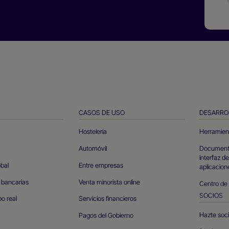
CASOS DE USO
DESARRO
Hostelería
Herramien
Automóvil
Documento
interfaz d
obal
Entre empresas
aplicacion
 bancarias
Venta minorista online
Centro de
SOCIOS
o real
Servicios financieros
Hazte soc
Pagos del Gobierno