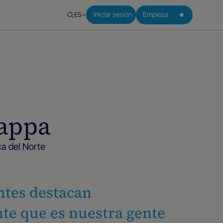
ES
Iniciar sesión
Empieza
cappa
ca del Norte
ntes destacan
te que es nuestra gente