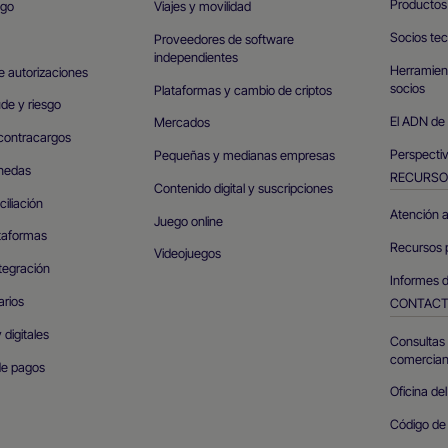
Productos 
ago
Viajes y movilidad
Socios te
Proveedores de software
independientes
Herramient
e autorizaciones
socios
Plataformas y cambio de criptos
de y riesgo
El ADN de
Mercados
contracargos
Perspectiv
Pequeñas y medianas empresas
nedas
RECURSO
Contenido digital y suscripciones
iliación
Atención a
Juego online
taformas
Recursos 
Videojuegos
tegración
Informes d
arios
CONTAC
 digitales
Consultas 
comercian
de pagos
Oficina del
Código de