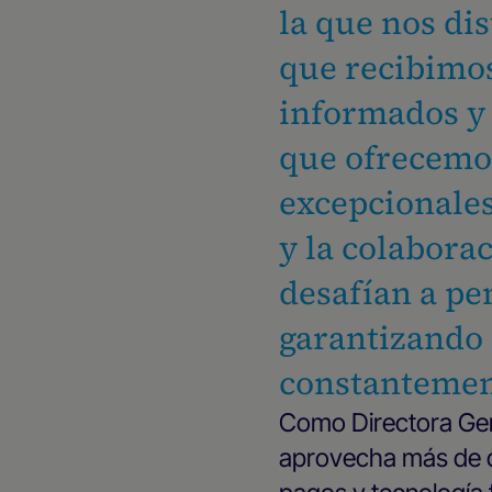
la que nos di
que recibimo
informados y
que ofrecemo
excepcionales
y la colabora
desafían a pe
garantizando
constantement
Como Directora Gen
aprovecha más de d