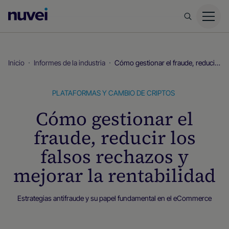
Página
principal
de
Nuvei
Inicio
Informes de la industria
Cómo gestionar el fraude, reducir los falsos rechazos y mejorar la rentabilidad
PLATAFORMAS Y CAMBIO DE CRIPTOS
Cómo gestionar el
fraude, reducir los
falsos rechazos y
mejorar la rentabilidad
Estrategias antifraude y su papel fundamental en el eCommerce
Informes de la industria